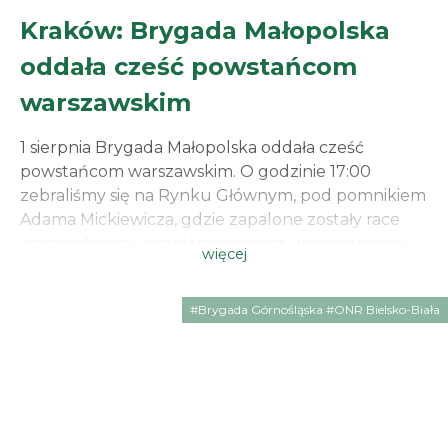
Kraków: Brygada Małopolska
oddała cześć powstańcom
warszawskim
1 sierpnia Brygada Małopolska oddała cześć
powstańcom warszawskim. O godzinie 17:00
zebraliśmy się na Rynku Głównym, pod pomnikiem
Adama Mickiewicza, gdzie zapalone zostały race
oraz rozłożony został transparent upamietniajacy
więcej
zgrupowanie „Chrobry II”, jednostki zrzeszającej
między innymi przedwojennych działaczy
#Brygada Górnośląska #ONR Bielsko-Biała
narodowych. Pamięć i szacunek dla poległych w
obronie Ojczyzny jest naszym obowiązkiem. Cześć
i chwała bohaterom