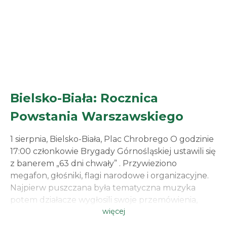
Bielsko-Biała: Rocznica
Powstania Warszawskiego
1 sierpnia, Bielsko-Biała, Plac Chrobrego O godzinie
17:00 członkowie Brygady Górnośląskiej ustawili się
z banerem „63 dni chwały” . Przywieziono
megafon, głośniki, flagi narodowe i organizacyjne.
Najpierw puszczana była tematyczna muzyka
potem działacze wygłosili swoje przemówienia,
więcej
Podkreślano wielki heroizm bohaterów i ważność
dla Polskiej historii samego wydarzenia.