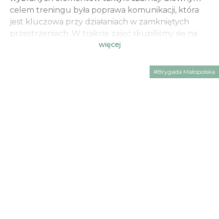
celem treningu była poprawa komunikacji, która
jest kluczowa przy działaniach w zamkniętych
przestrzeniach. W trakcie zajęć skupiliśmy się na
więcej
tym, w jaki sposób płynnie przekazywać
odpowiedzialność za sektory oraz jak prawidłowo
dzielić role w szyku. Działania wewnątrz obiektu
#Brygada Małopolska
[…]