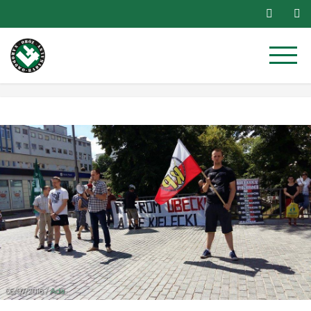
Przejdź
do
treści
06/07/2016 /
Ada