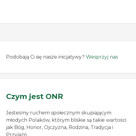
Wydarzenie cieszyło się całkiem sporym
zainteresowaniem oraz pojawili […]
Podobają Ci się nasze inicjatywy?
Wesprzyj nas
Czym jest ONR
Jesteśmy ruchem społecznym skupiającym
młodych Polaków, którym bliskie są takie wartości
jak Bóg, Honor, Ojczyzna, Rodzina, Tradycja i
Przyjaźń.