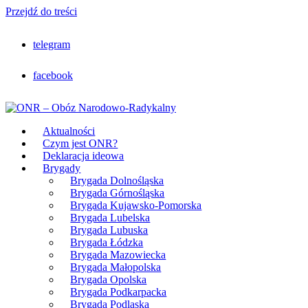
Przejdź do treści
telegram
facebook
Aktualności
Czym jest ONR?
Deklaracja ideowa
Brygady
Brygada Dolnośląska
Brygada Górnośląska
Brygada Kujawsko-Pomorska
Brygada Lubelska
Brygada Lubuska
Brygada Łódzka
Brygada Mazowiecka
Brygada Małopolska
Brygada Opolska
Brygada Podkarpacka
Brygada Podlaska