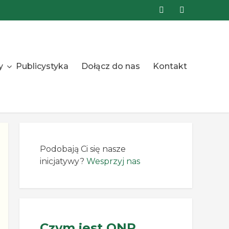
y
Publicystyka
Dołącz do nas
Kontakt
Podobają Ci się nasze
inicjatywy?
Wesprzyj nas
Czym jest ONR