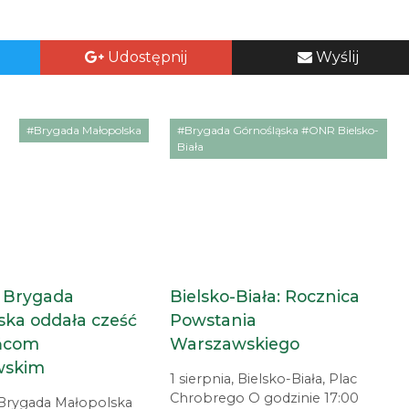
Udostępnij
Wyślij
#Brygada Małopolska
#Brygada Górnośląska #ONR Bielsko-
Biała
 Brygada
Bielsko-Biała: Rocznica
ska oddała cześć
Powstania
ńcom
Warszawskiego
wskim
1 sierpnia, Bielsko-Biała, Plac
Chrobrego O godzinie 17:00
a Brygada Małopolska