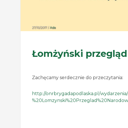
27/10/2017 /
Ada
Łomżyński przeglą
Zachęcamy serdecznie do przeczytania:
http://onrbrygadapodlaska.pl/wydarzeni
%20Lomzynski%20Przeglad%20Narodow