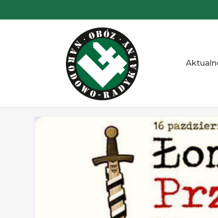
Przejdź
do
treści
Aktualn