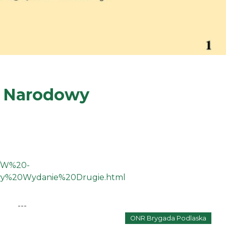
d Narodowy
a/W%20-
y%20Wydanie%20Drugie.html
---
ONR Brygada Podlaska