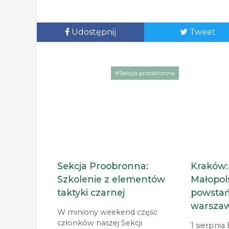
Udostępnij
Tweet
#Sekcja proobronna
Sekcja Proobronna:
Kraków:
Szkolenie z elementów
Małopol
taktyki czarnej
powsta
warsza
W miniony weekend część
członków naszej Sekcji
1 sierpni