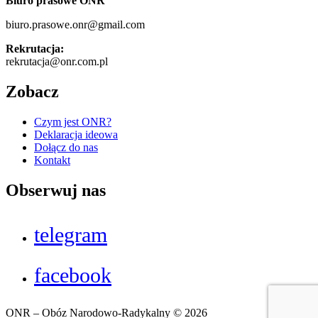
Biuro prasowe ONR
biuro.prasowe.onr@gmail.com
Rekrutacja:
rekrutacja@onr.com.pl
Zobacz
Czym jest ONR?
Deklaracja ideowa
Dołącz do nas
Kontakt
Obserwuj nas
telegram
facebook
ONR – Obóz Narodowo-Radykalny © 2026