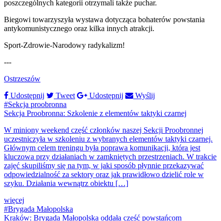
poszczególnych kategorii otrzymali także puchar.
Biegowi towarzyszyła wystawa dotycząca bohaterów powstania
antykomunistycznego oraz kilka innych atrakcji.
Sport-Zdrowie-Narodowy radykalizm!
---
Ostrzeszów
Udostępnij
Tweet
Udostępnij
Wyślij
#Sekcja proobronna
Sekcja Proobronna: Szkolenie z elementów taktyki czarnej
W miniony weekend część członków naszej Sekcji Proobronnej
uczestniczyła w szkoleniu z wybranych elementów taktyki czarnej.
Głównym celem treningu była poprawa komunikacji, która jest
kluczowa przy działaniach w zamkniętych przestrzeniach. W trakcie
zajęć skupiliśmy się na tym, w jaki sposób płynnie przekazywać
odpowiedzialność za sektory oraz jak prawidłowo dzielić role w
szyku. Działania wewnątrz obiektu […]
więcej
#Brygada Małopolska
Kraków: Brygada Małopolska oddała cześć powstańcom