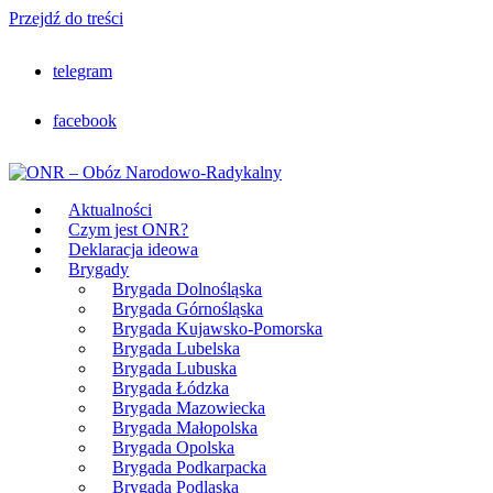
Przejdź do treści
telegram
facebook
Aktualności
Czym jest ONR?
Deklaracja ideowa
Brygady
Brygada Dolnośląska
Brygada Górnośląska
Brygada Kujawsko-Pomorska
Brygada Lubelska
Brygada Lubuska
Brygada Łódzka
Brygada Mazowiecka
Brygada Małopolska
Brygada Opolska
Brygada Podkarpacka
Brygada Podlaska