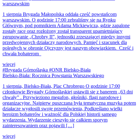
warszawskim
1 sierpnia Brygada Małopolska oddała cześć powstańcom
warszawskim. O godzinie 17:00 zebraliśmy się na Rynku
Głównym, pod pomnikiem Adama Mickiewicza, gdzie zapalone
zostały race oraz rozłożony został transparent upamietniajacy
zgrupowanie „Chrobry II”, jednostki zrzeszającej między innymi
przedwojennych działaczy narodowych. Pamięć i szacunek dla
poległych w obronie Ojczyzny jest naszym obowiązkiem. Cześć i
chwała bohaterom
więcej
#Brygada Górnośląska #ONR Bielsko-Biała
Bielsko-Biała: Rocznica Powstania Warszawskiego
1 sierpnia, Bielsko-Biała, Plac Chrobrego O godzinie 17:00
członkowie Brygady Górnośląskiej ustawili się z banerem „63 dni
chwały” . Przywieziono megafon, głośniki, flagi narodowe i
organizacyjne. Najpierw puszczana była tematyczna muzyka potem
działacze wygłosili swoje przemówienia, Podkreślano wielki
heroizm bohaterów i ważność dla Polskiej historii samego
wydarzenia. Wydarzenie cieszyło się całkiem sporym
zainteresowaniem oraz pojawili […]
więcej