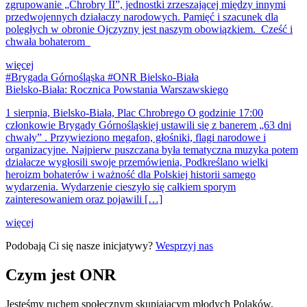
zgrupowanie „Chrobry II”, jednostki zrzeszającej między innymi
przedwojennych działaczy narodowych. Pamięć i szacunek dla
poległych w obronie Ojczyzny jest naszym obowiązkiem. Cześć i
chwała bohaterom
więcej
#Brygada Górnośląska #ONR Bielsko-Biała
Bielsko-Biała: Rocznica Powstania Warszawskiego
1 sierpnia, Bielsko-Biała, Plac Chrobrego O godzinie 17:00
członkowie Brygady Górnośląskiej ustawili się z banerem „63 dni
chwały” . Przywieziono megafon, głośniki, flagi narodowe i
organizacyjne. Najpierw puszczana była tematyczna muzyka potem
działacze wygłosili swoje przemówienia, Podkreślano wielki
heroizm bohaterów i ważność dla Polskiej historii samego
wydarzenia. Wydarzenie cieszyło się całkiem sporym
zainteresowaniem oraz pojawili […]
więcej
Podobają Ci się nasze inicjatywy?
Wesprzyj nas
Czym jest ONR
Jesteśmy ruchem społecznym skupiającym młodych Polaków,