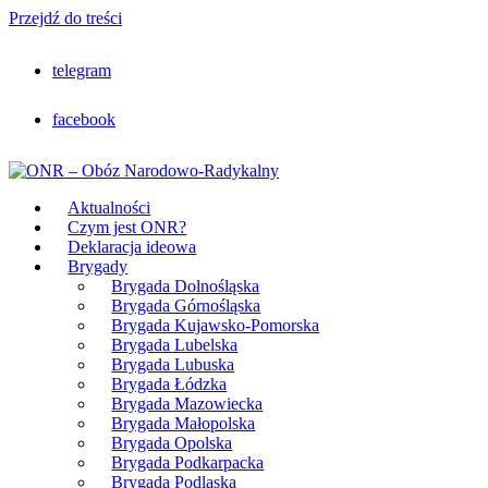
Przejdź do treści
telegram
facebook
Aktualności
Czym jest ONR?
Deklaracja ideowa
Brygady
Brygada Dolnośląska
Brygada Górnośląska
Brygada Kujawsko-Pomorska
Brygada Lubelska
Brygada Lubuska
Brygada Łódzka
Brygada Mazowiecka
Brygada Małopolska
Brygada Opolska
Brygada Podkarpacka
Brygada Podlaska