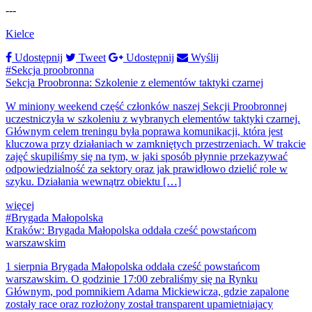
---
Kielce
Udostępnij
Tweet
Udostępnij
Wyślij
#Sekcja proobronna
Sekcja Proobronna: Szkolenie z elementów taktyki czarnej
W miniony weekend część członków naszej Sekcji Proobronnej
uczestniczyła w szkoleniu z wybranych elementów taktyki czarnej.
Głównym celem treningu była poprawa komunikacji, która jest
kluczowa przy działaniach w zamkniętych przestrzeniach. W trakcie
zajęć skupiliśmy się na tym, w jaki sposób płynnie przekazywać
odpowiedzialność za sektory oraz jak prawidłowo dzielić role w
szyku. Działania wewnątrz obiektu […]
więcej
#Brygada Małopolska
Kraków: Brygada Małopolska oddała cześć powstańcom
warszawskim
1 sierpnia Brygada Małopolska oddała cześć powstańcom
warszawskim. O godzinie 17:00 zebraliśmy się na Rynku
Głównym, pod pomnikiem Adama Mickiewicza, gdzie zapalone
zostały race oraz rozłożony został transparent upamietniajacy