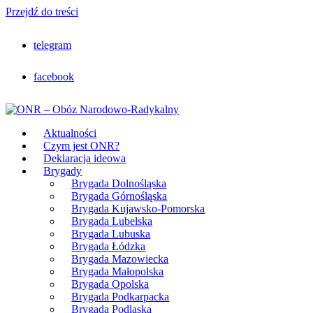
Przejdź do treści
telegram
facebook
Aktualności
Czym jest ONR?
Deklaracja ideowa
Brygady
Brygada Dolnośląska
Brygada Górnośląska
Brygada Kujawsko-Pomorska
Brygada Lubelska
Brygada Lubuska
Brygada Łódzka
Brygada Mazowiecka
Brygada Małopolska
Brygada Opolska
Brygada Podkarpacka
Brygada Podlaska