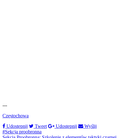
---
Częstochowa
Udostępnij
Tweet
Udostępnij
Wyślij
#Sekcja proobronna
Sekcja Proobronna: Szkolenie z elementów taktyki czarnej