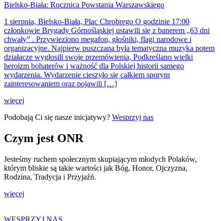
Bielsko-Biała: Rocznica Powstania Warszawskiego
1 sierpnia, Bielsko-Biała, Plac Chrobrego O godzinie 17:00
członkowie Brygady Górnośląskiej ustawili się z banerem „63 dni
chwały” . Przywieziono megafon, głośniki, flagi narodowe i
organizacyjne. Najpierw puszczana była tematyczna muzyka potem
działacze wygłosili swoje przemówienia, Podkreślano wielki
heroizm bohaterów i ważność dla Polskiej historii samego
wydarzenia. Wydarzenie cieszyło się całkiem sporym
zainteresowaniem oraz pojawili […]
więcej
Podobają Ci się nasze inicjatywy?
Wesprzyj nas
Czym jest ONR
Jesteśmy ruchem społecznym skupiającym młodych Polaków,
którym bliskie są takie wartości jak Bóg, Honor, Ojczyzna,
Rodzina, Tradycja i Przyjaźń.
więcej
WESPRZYJ NAS