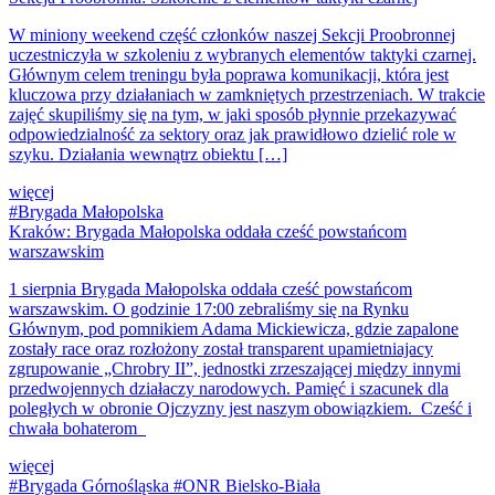
W miniony weekend część członków naszej Sekcji Proobronnej
uczestniczyła w szkoleniu z wybranych elementów taktyki czarnej.
Głównym celem treningu była poprawa komunikacji, która jest
kluczowa przy działaniach w zamkniętych przestrzeniach. W trakcie
zajęć skupiliśmy się na tym, w jaki sposób płynnie przekazywać
odpowiedzialność za sektory oraz jak prawidłowo dzielić role w
szyku. Działania wewnątrz obiektu […]
więcej
#Brygada Małopolska
Kraków: Brygada Małopolska oddała cześć powstańcom
warszawskim
1 sierpnia Brygada Małopolska oddała cześć powstańcom
warszawskim. O godzinie 17:00 zebraliśmy się na Rynku
Głównym, pod pomnikiem Adama Mickiewicza, gdzie zapalone
zostały race oraz rozłożony został transparent upamietniajacy
zgrupowanie „Chrobry II”, jednostki zrzeszającej między innymi
przedwojennych działaczy narodowych. Pamięć i szacunek dla
poległych w obronie Ojczyzny jest naszym obowiązkiem. Cześć i
chwała bohaterom
więcej
#Brygada Górnośląska #ONR Bielsko-Biała