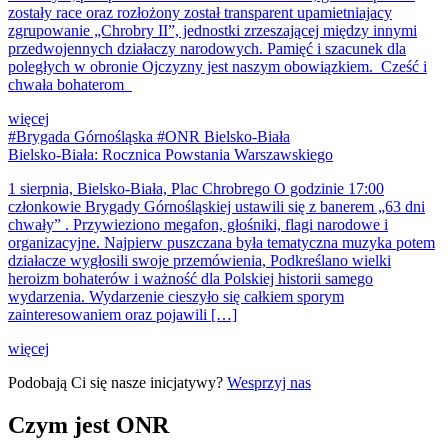
zostały race oraz rozłożony został transparent upamietniajacy
zgrupowanie „Chrobry II”, jednostki zrzeszającej między innymi
przedwojennych działaczy narodowych. Pamięć i szacunek dla
poległych w obronie Ojczyzny jest naszym obowiązkiem. Cześć i
chwała bohaterom
więcej
#Brygada Górnośląska #ONR Bielsko-Biała
Bielsko-Biała: Rocznica Powstania Warszawskiego
1 sierpnia, Bielsko-Biała, Plac Chrobrego O godzinie 17:00
członkowie Brygady Górnośląskiej ustawili się z banerem „63 dni
chwały” . Przywieziono megafon, głośniki, flagi narodowe i
organizacyjne. Najpierw puszczana była tematyczna muzyka potem
działacze wygłosili swoje przemówienia, Podkreślano wielki
heroizm bohaterów i ważność dla Polskiej historii samego
wydarzenia. Wydarzenie cieszyło się całkiem sporym
zainteresowaniem oraz pojawili […]
więcej
Podobają Ci się nasze inicjatywy?
Wesprzyj nas
Czym jest ONR