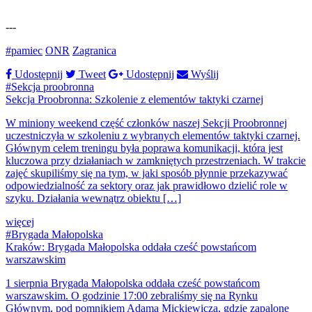
---
#pamiec
ONR
Zagranica
Udostępnij
Tweet
Udostępnij
Wyślij
#Sekcja proobronna
Sekcja Proobronna: Szkolenie z elementów taktyki czarnej
W miniony weekend część członków naszej Sekcji Proobronnej
uczestniczyła w szkoleniu z wybranych elementów taktyki czarnej.
Głównym celem treningu była poprawa komunikacji, która jest
kluczowa przy działaniach w zamkniętych przestrzeniach. W trakcie
zajęć skupiliśmy się na tym, w jaki sposób płynnie przekazywać
odpowiedzialność za sektory oraz jak prawidłowo dzielić role w
szyku. Działania wewnątrz obiektu […]
więcej
#Brygada Małopolska
Kraków: Brygada Małopolska oddała cześć powstańcom
warszawskim
1 sierpnia Brygada Małopolska oddała cześć powstańcom
warszawskim. O godzinie 17:00 zebraliśmy się na Rynku
Głównym, pod pomnikiem Adama Mickiewicza, gdzie zapalone