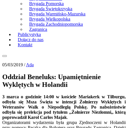
Brygada Pomorska
Brygada Świętokrzyska
Brygada Warmińsko-Mazurska
Brygada Wielkopolska
Brygada Zachodniopomorska
Zagranica
Publicystyka
Dołącz do nas
Kontakt
05/03/2019 /
Ada
Oddzial Beneluks: Upamiętnienie
Wyklętych w Holandii
3 marca o godzinie 14:00 w kościele Mariakerk w Tilburgu,
odbyła się Msza Święta w intencji Żołnierzy Wyklętych i
Weteranów Walk o Niepodległą Polskę. Po nabożeństwie
odbyła się prelekcja pod tytułem ,,Żołnierze Niezłomni,, którą
poprowadził Karol Carlos Majak
.
Organizatorami wydarzenia była grupa Zjednoczeni w Holandii
przy pomocy Paczka dla Bohatera oraz Brygady Zagranica. Dzięki