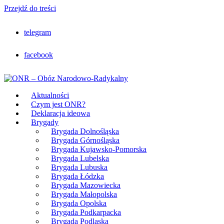
Przejdź do treści
telegram
facebook
Aktualności
Czym jest ONR?
Deklaracja ideowa
Brygady
Brygada Dolnośląska
Brygada Górnośląska
Brygada Kujawsko-Pomorska
Brygada Lubelska
Brygada Lubuska
Brygada Łódzka
Brygada Mazowiecka
Brygada Małopolska
Brygada Opolska
Brygada Podkarpacka
Brygada Podlaska