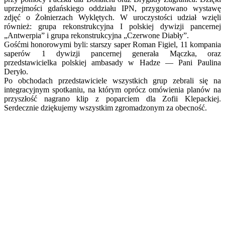
uprzejmości gdańskiego oddziału IPN, przygotowano wystawę
zdjęć o Żołnierzach Wyklętych. W uroczystości udział wzięli
również: grupa rekonstrukcyjna I polskiej dywizji pancernej
„Antwerpia” i grupa rekonstrukcyjna „Czerwone Diabły”.
Gośćmi honorowymi byli: starszy saper Roman Figiel, 11 kompania
saperów 1 dywizji pancernej generała Mączka, oraz
przedstawicielka polskiej ambasady w Hadze — Pani Paulina
Deryło.
Po obchodach przedstawiciele wszystkich grup zebrali się na
integracyjnym spotkaniu, na którym oprócz omówienia planów na
przyszłość nagrano klip z poparciem dla Zofii Klepackiej.
Serdecznie dziękujemy wszystkim zgromadzonym za obecność.