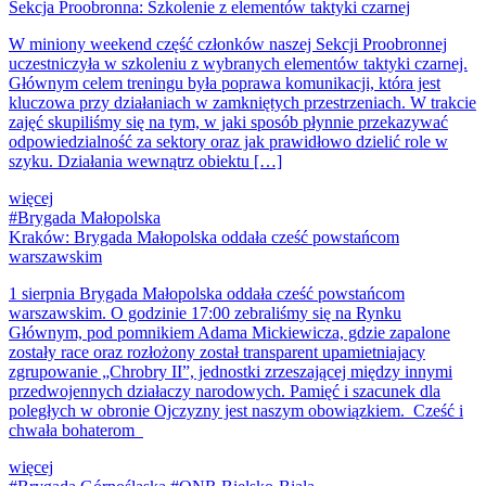
Sekcja Proobronna: Szkolenie z elementów taktyki czarnej
W miniony weekend część członków naszej Sekcji Proobronnej
uczestniczyła w szkoleniu z wybranych elementów taktyki czarnej.
Głównym celem treningu była poprawa komunikacji, która jest
kluczowa przy działaniach w zamkniętych przestrzeniach. W trakcie
zajęć skupiliśmy się na tym, w jaki sposób płynnie przekazywać
odpowiedzialność za sektory oraz jak prawidłowo dzielić role w
szyku. Działania wewnątrz obiektu […]
więcej
#Brygada Małopolska
Kraków: Brygada Małopolska oddała cześć powstańcom
warszawskim
1 sierpnia Brygada Małopolska oddała cześć powstańcom
warszawskim. O godzinie 17:00 zebraliśmy się na Rynku
Głównym, pod pomnikiem Adama Mickiewicza, gdzie zapalone
zostały race oraz rozłożony został transparent upamietniajacy
zgrupowanie „Chrobry II”, jednostki zrzeszającej między innymi
przedwojennych działaczy narodowych. Pamięć i szacunek dla
poległych w obronie Ojczyzny jest naszym obowiązkiem. Cześć i
chwała bohaterom
więcej