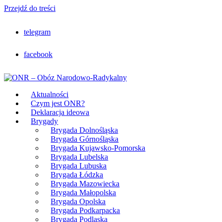
Przejdź do treści
telegram
facebook
Aktualności
Czym jest ONR?
Deklaracja ideowa
Brygady
Brygada Dolnośląska
Brygada Górnośląska
Brygada Kujawsko-Pomorska
Brygada Lubelska
Brygada Lubuska
Brygada Łódzka
Brygada Mazowiecka
Brygada Małopolska
Brygada Opolska
Brygada Podkarpacka
Brygada Podlaska