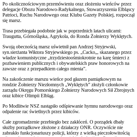
Po okolicznościowym przemówieniu oraz złożeniu wieńców przez
delegacje Obozu Narodowo-Radykalnego, Stowarzyszenia Elbląscy
Patrioci, Ruchu Narodowego oraz Klubu Gazety Polskiej, rozpoczął
się marsz.
Trasa przebiegała podobnie jak w poprzednich latach ulicami:
Traugutta, Górnośląska, Agrykola, do Ronda Żołnierzy Wyklętych.
Swoją obecnością marsz uświetnił pan Andrzej Stryjewski,
syn.sierżanta Wiktora Stryjewskiego
ps
.
„
Cacko
„
, skazanego przez
władze komunistyczne „
trzydziestoośmiokrotnie
na karę śmierci z
pozbawieniem publicznych i obywatelskich praw honorowych na
zawsze oraz z przepadkiem całego mienia”.
Na zakończenie marszu wieńce pod głazem pamiątkowym na
rondzie Żołnierzy Niezłomnych „Wyklętych” złożyli członkowie
zarządu Okręgu Pomorskiego Żołnierzy Narodowych Sił Zbrojnych
oraz kibice Olimpii Elbląg.
Po Modlitwie NSZ nastąpiło odśpiewanie hymnu narodowego oraz
odpalenie rac świetlnych przez kibiców.
Całe zgromadzenie przebiegło bez zakłóceń. O porządek dbały
służby porządkowe złożone z działaczy ONR. Oczywiście nie
zabrakło funkcjonariuszy policji, którzy z wielką pieczołowitością