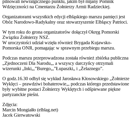
pilnowali newralgicznego punktu, jakim był mijany Pomnik
Wdzięczności na Cmentarzu Żołnierzy Armii Radzieckiej.
Organizatorami wszystkich edycji elbląskiego marszu pamięci jest
Obóz Narodowo-Radykalny oraz stowarzyszenie Elbląscy Patrioci.
W tym roku do grona organizatorów dołączył Okręg Pomorski
Związku Żołnierzy NSZ.
W uroczystości udział wzięła również Brygada Kujawsko-
Pomorska ONR, pomagając w sprawnym przebiegu marszu.
Podczas marszu przeprowadzona została również zbiórka publiczna
„
Zjednoczeni Dla Narodu
„
, a wszyscy darczyńcy otrzymali
wizerunki
„
Inki
„
,”Burego
„
,”
Łupaszki
„
i
„
Żelaznego”.
O godz.16.30 odbył się wykład Jarosława Kłosowskiego
„
Żołnierze
Wyklęci – prawdziwi bohaterowie
„
, podczas którego przedstawione
były wybitne postaci Żołnierzy Wyklętych i odśpiewane piękne
partyzanckie pieśni.
Zdjęcia:
Marcin
Mongiałło
(
elblag
.net)
Jacek
Gierwatowski