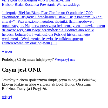
#Brygada Górnośląska #ONR Bielsko-Biała
Bielsko-Biała: Rocznica Powstania Warszawskiego
1 sierpnia, Bielsko-Biała, Plac Chrobrego O godzinie 17:00
członkowie Brygady Górnośląskiej ustawili się z banerem „63 dni
chwały” . Przywieziono megafon, głośniki, flagi narodowe i
organizacyjne. Najpierw puszczana była tematyczna muzyka potem
działacze wygłosili swoje przemówienia, Podkreślano wielki
heroizm bohaterów i ważność dla Polskiej historii samego
wydarzenia. Wydarzenie cieszyło się całkiem sporym
zainteresowaniem oraz pojawili […]
więcej
Podobają Ci się nasze inicjatywy?
Wesprzyj nas
Czym jest ONR
Jesteśmy ruchem społecznym skupiającym młodych Polaków,
którym bliskie są takie wartości jak Bóg, Honor, Ojczyzna,
Rodzina, Tradycja i Przyjaźń.
więcej