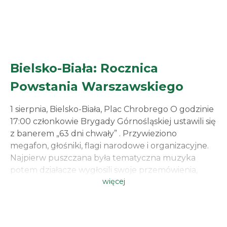
Bielsko-Biała: Rocznica
Powstania Warszawskiego
1 sierpnia, Bielsko-Biała, Plac Chrobrego O godzinie
17:00 członkowie Brygady Górnośląskiej ustawili się
z banerem „63 dni chwały” . Przywieziono
megafon, głośniki, flagi narodowe i organizacyjne.
Najpierw puszczana była tematyczna muzyka
potem działacze wygłosili swoje przemówienia,
więcej
Podkreślano wielki heroizm bohaterów i ważność
dla Polskiej historii samego wydarzenia.
Wydarzenie cieszyło się całkiem sporym
zainteresowaniem oraz pojawili […]