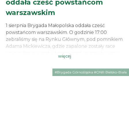
oddała cześć powstańcom
warszawskim
1 sierpnia Brygada Małopolska oddała cześć
powstańcom warszawskim. O godzinie 17:00
zebraliśmy się na Rynku Głównym, pod pomnikiem
Adama Mickiewicza, gdzie zapalone zostały race
oraz rozłożony został transparent upamietniajacy
więcej
zgrupowanie „Chrobry II”, jednostki zrzeszającej
między innymi przedwojennych działaczy
#Brygada Górnośląska #ONR Bielsko-Biała
narodowych. Pamięć i szacunek dla poległych w
obronie Ojczyzny jest naszym obowiązkiem. Cześć
i chwała bohaterom