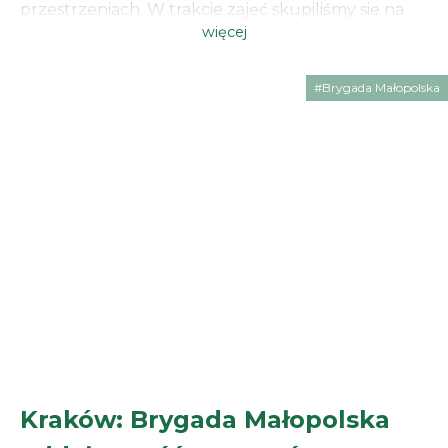
przestrzeniach. W trakcie zajęć skupiliśmy się na
więcej
tym, w jaki sposób płynnie przekazywać
odpowiedzialność za sektory oraz jak prawidłowo
dzielić role w szyku. Działania wewnątrz obiektu
#Brygada Małopolska
[…]
Kraków: Brygada Małopolska