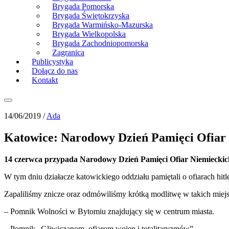
Brygada Pomorska
Brygada Świętokrzyska
Brygada Warmińsko-Mazurska
Brygada Wielkopolska
Brygada Zachodniopomorska
Zagranica
Publicystyka
Dołącz do nas
Kontakt
14/06/2019 /
Ada
Katowice: Narodowy Dzień Pamięci Ofiar
14 czerwca przypada Narodowy Dzień Pamięci Ofiar Niemieckic
W tym dniu działacze katowickiego oddziału pamiętali o ofiarach hit
Zapaliliśmy znicze oraz odmówiliśmy krótką modlitwę w takich miejs
– Pomnik Wolności w Bytomiu znajdujący się w centrum miasta.
– Pomnik „Gliwiczanom, ofiarom wojen i totalitaryzmów”.