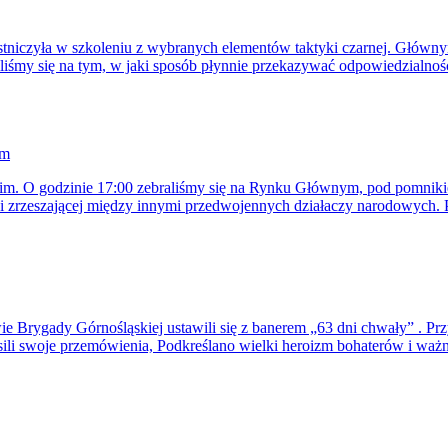
niczyła w szkoleniu z wybranych elementów taktyki czarnej. Głównym
iliśmy się na tym, w jaki sposób płynnie przekazywać odpowiedzialność
im
m. O godzinie 17:00 zebraliśmy się na Rynku Głównym, pod pomnikie
tki zrzeszającej między innymi przedwojennych działaczy narodowych.
ie Brygady Górnośląskiej ustawili się z banerem „63 dni chwały” . Prz
i swoje przemówienia, Podkreślano wielki heroizm bohaterów i ważnoś