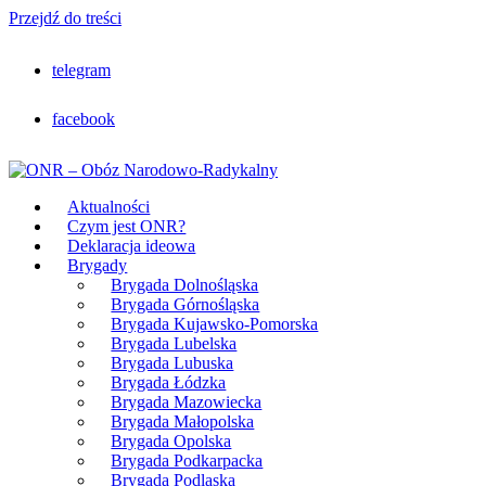
Przejdź do treści
telegram
facebook
Aktualności
Czym jest ONR?
Deklaracja ideowa
Brygady
Brygada Dolnośląska
Brygada Górnośląska
Brygada Kujawsko-Pomorska
Brygada Lubelska
Brygada Lubuska
Brygada Łódzka
Brygada Mazowiecka
Brygada Małopolska
Brygada Opolska
Brygada Podkarpacka
Brygada Podlaska