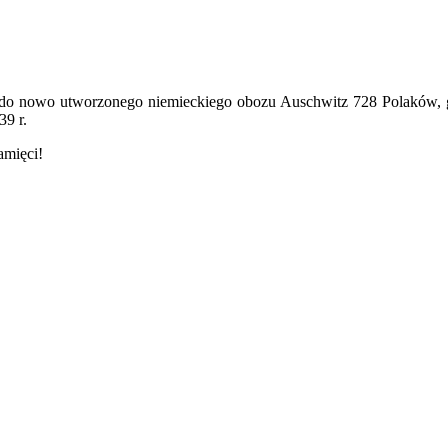
e do nowo utworzonego niemieckiego obozu Auschwitz 728 Polaków, 
39 r.
amięci!