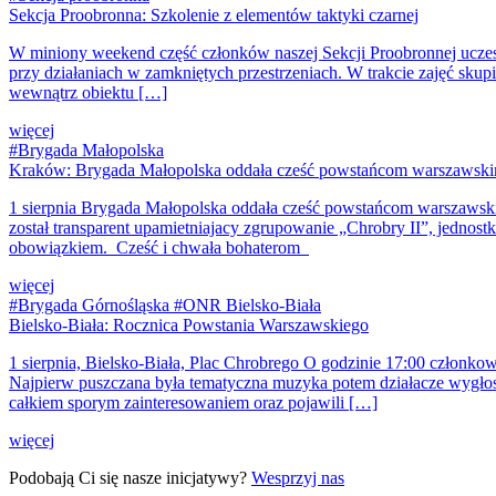
Sekcja Proobronna: Szkolenie z elementów taktyki czarnej
W miniony weekend część członków naszej Sekcji Proobronnej uczest
przy działaniach w zamkniętych przestrzeniach. W trakcie zajęć skup
wewnątrz obiektu […]
więcej
#Brygada Małopolska
Kraków: Brygada Małopolska oddała cześć powstańcom warszawsk
1 sierpnia Brygada Małopolska oddała cześć powstańcom warszawski
został transparent upamietniajacy zgrupowanie „Chrobry II”, jednos
obowiązkiem. Cześć i chwała bohaterom
więcej
#Brygada Górnośląska #ONR Bielsko-Biała
Bielsko-Biała: Rocznica Powstania Warszawskiego
1 sierpnia, Bielsko-Biała, Plac Chrobrego O godzinie 17:00 członkow
Najpierw puszczana była tematyczna muzyka potem działacze wygłosil
całkiem sporym zainteresowaniem oraz pojawili […]
więcej
Podobają Ci się nasze inicjatywy?
Wesprzyj nas