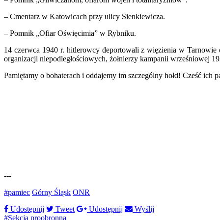
– Cmentarz w Katowicach przy ulicy Sienkiewicza.
– Pomnik „Ofiar Oświęcimia” w Rybniku.
14 czerwca 1940 r. hitlerowcy deportowali z więzienia w Tarnowi
organizacji niepodległościowych, żołnierzy kampanii wrześniowej 19
Pamiętamy o bohaterach i oddajemy im szczególny hołd! Cześć ich p
---
#pamiec
Górny Śląsk
ONR
Udostępnij
Tweet
Udostępnij
Wyślij
#Sekcja proobronna