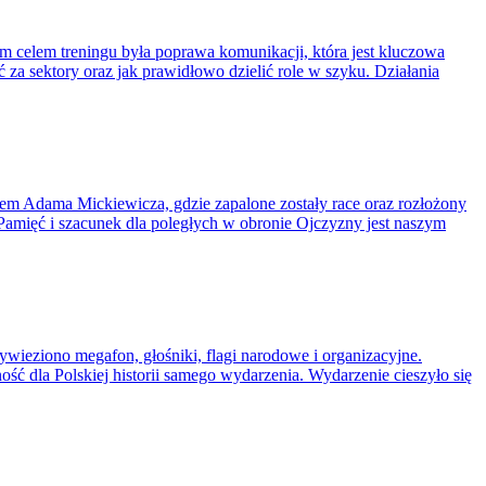
 celem treningu była poprawa komunikacji, która jest kluczowa
 za sektory oraz jak prawidłowo dzielić role w szyku. Działania
m Adama Mickiewicza, gdzie zapalone zostały race oraz rozłożony
 Pamięć i szacunek dla poległych w obronie Ojczyzny jest naszym
ywieziono megafon, głośniki, flagi narodowe i organizacyjne.
ć dla Polskiej historii samego wydarzenia. Wydarzenie cieszyło się