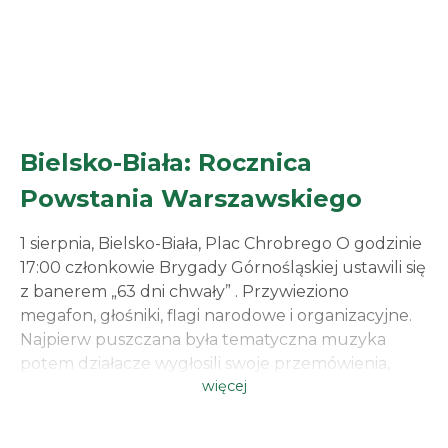
Bielsko-Biała: Rocznica
Powstania Warszawskiego
1 sierpnia, Bielsko-Biała, Plac Chrobrego O godzinie
17:00 członkowie Brygady Górnośląskiej ustawili się
z banerem „63 dni chwały” . Przywieziono
megafon, głośniki, flagi narodowe i organizacyjne.
Najpierw puszczana była tematyczna muzyka
potem działacze wygłosili swoje przemówienia,
więcej
Podkreślano wielki heroizm bohaterów i ważność
dla Polskiej historii samego wydarzenia.
Wydarzenie cieszyło się całkiem sporym