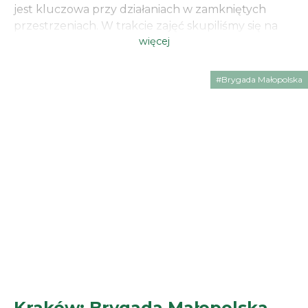
jest kluczowa przy działaniach w zamkniętych
przestrzeniach. W trakcie zajęć skupiliśmy się na
więcej
tym, w jaki sposób płynnie przekazywać
odpowiedzialność za sektory oraz jak prawidłowo
dzielić role w szyku. Działania wewnątrz obiektu
#Brygada Małopolska
[…]
Kraków: Brygada Małopolska