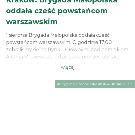
oddała cześć powstańcom
warszawskim
1 sierpnia Brygada Małopolska oddała cześć
powstańcom warszawskim. O godzinie 17:00
zebraliśmy się na Rynku Głównym, pod pomnikiem
Adama Mickiewicza, gdzie zapalone zostały race
oraz rozłożony został transparent upamietniajacy
więcej
zgrupowanie „Chrobry II”, jednostki zrzeszającej
między innymi przedwojennych działaczy
#Brygada Górnośląska #ONR Bielsko-Biała
narodowych. Pamięć i szacunek dla poległych w
obronie Ojczyzny jest naszym obowiązkiem. Cześć
i chwała bohaterom