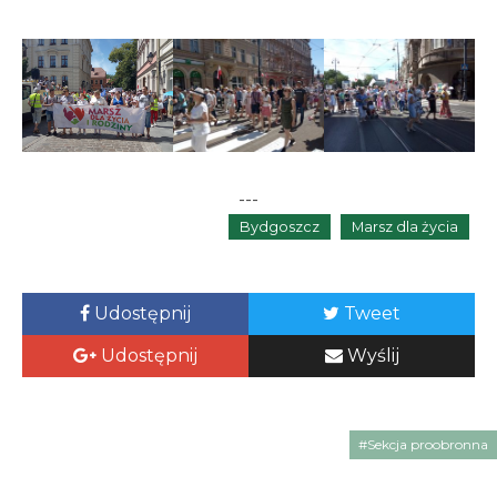
---
Bydgoszcz
Marsz dla życia
Udostępnij
Tweet
Udostępnij
Wyślij
#Sekcja proobronna