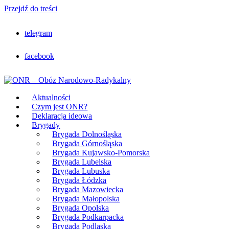
Przejdź do treści
telegram
facebook
Aktualności
Czym jest ONR?
Deklaracja ideowa
Brygady
Brygada Dolnośląska
Brygada Górnośląska
Brygada Kujawsko-Pomorska
Brygada Lubelska
Brygada Lubuska
Brygada Łódzka
Brygada Mazowiecka
Brygada Małopolska
Brygada Opolska
Brygada Podkarpacka
Brygada Podlaska