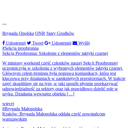
---
Brygada Opolska
ONR
Stary Grodków
Udostępnij
Tweet
Udostępnij
Wyślij
#Sekcja proobronna
Sekcja Proobronna: Szkolenie z elementów taktyki czarnej
W miniony weekend część członków naszej Sekcji Proobronnej
uczestniczyła w szkoleniu z wybranych elementów taktyki czarnej.
Głównym celem treningu była poprawa komunikacji, która jest
kluczowa przy działaniach w zamkniętych przestrzeniach. W trakcie
zajęć skupiliśmy się na tym, w jaki sposób płynnie przekazywać
odpowiedzialność za sektory oraz jak prawidłowo dzielić role w
szyku. Działania wewnątrz obiektu […]
więcej
#Brygada Małopolska
Kraków: Brygada Małopolska oddała cześć powstańcom
warszawskim