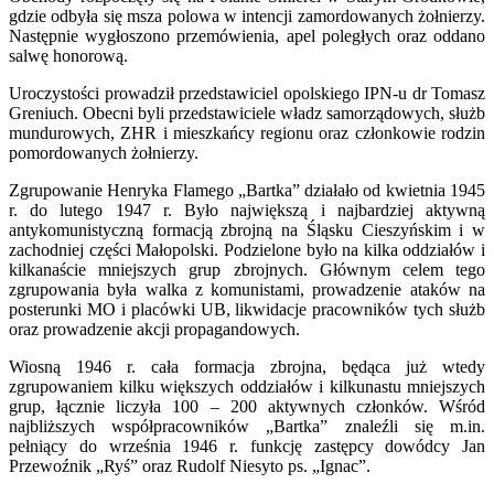
gdzie odbyła się msza polowa w intencji zamordowanych żołnierzy.
Następnie wygłoszono przemówienia, apel poległych oraz oddano
salwę honorową.
Uroczystości prowadził przedstawiciel opolskiego IPN-u dr Tomasz
Greniuch. Obecni byli przedstawiciele władz samorządowych, służb
mundurowych, ZHR i mieszkańcy regionu oraz członkowie rodzin
pomordowanych żołnierzy.
Zgrupowanie Henryka Flamego „Bartka” działało od kwietnia 1945
r. do lutego 1947 r. Było największą i najbardziej aktywną
antykomunistyczną formacją zbrojną na Śląsku Cieszyńskim i w
zachodniej części Małopolski. Podzielone było na kilka oddziałów i
kilkanaście mniejszych grup zbrojnych. Głównym celem tego
zgrupowania była walka z komunistami, prowadzenie ataków na
posterunki MO i placówki UB, likwidacje pracowników tych służb
oraz prowadzenie akcji propagandowych.
Wiosną 1946 r. cała formacja zbrojna, będąca już wtedy
zgrupowaniem kilku większych oddziałów i kilkunastu mniejszych
grup, łącznie liczyła 100 – 200 aktywnych członków. Wśród
najbliższych współpracowników „Bartka” znaleźli się m.in.
pełniący do września 1946 r. funkcję zastępcy dowódcy Jan
Przewoźnik „Ryś” oraz Rudolf Niesyto ps. „Ignac”.