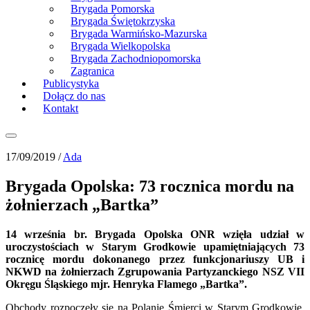
Brygada Pomorska
Brygada Świętokrzyska
Brygada Warmińsko-Mazurska
Brygada Wielkopolska
Brygada Zachodniopomorska
Zagranica
Publicystyka
Dołącz do nas
Kontakt
17/09/2019 /
Ada
Brygada Opolska: 73 rocznica mordu na
żołnierzach „Bartka”
14 września br. Brygada Opolska ONR wzięła udział w
uroczystościach w Starym Grodkowie upamiętniających 73
rocznicę mordu dokonanego przez funkcjonariuszy UB i
NKWD na żołnierzach Zgrupowania Partyzanckiego NSZ VII
Okręgu Śląskiego mjr. Henryka Flamego „Bartka”.
Obchody rozpoczęły się na Polanie Śmierci w Starym Grodkowie,