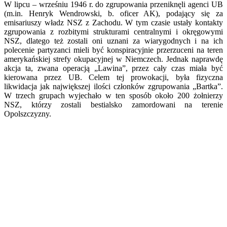
W lipcu – wrześniu 1946 r. do zgrupowania przeniknęli agenci UB
(m.in. Henryk Wendrowski, b. oficer AK), podający się za
emisariuszy władz NSZ z Zachodu. W tym czasie ustały kontakty
zgrupowania z rozbitymi strukturami centralnymi i okręgowymi
NSZ, dlatego też zostali oni uznani za wiarygodnych i na ich
polecenie partyzanci mieli być konspiracyjnie przerzuceni na teren
amerykańskiej strefy okupacyjnej w Niemczech. Jednak naprawdę
akcja ta, zwana operacją „Lawina”, przez cały czas miała być
kierowana przez UB. Celem tej prowokacji, była fizyczna
likwidacja jak największej ilości członków zgrupowania „Bartka”.
W trzech grupach wyjechało w ten sposób około 200 żołnierzy
NSZ, którzy zostali bestialsko zamordowani na terenie
Opolszczyzny.