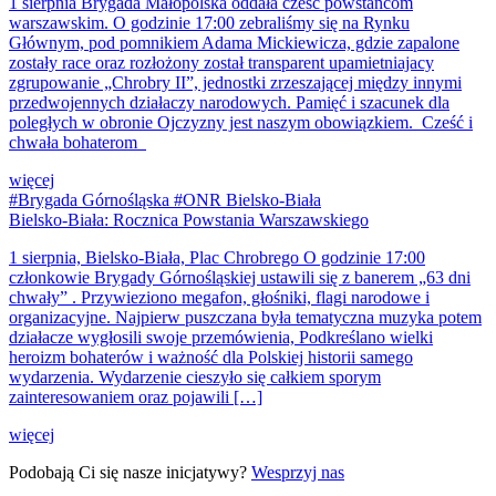
1 sierpnia Brygada Małopolska oddała cześć powstańcom
warszawskim. O godzinie 17:00 zebraliśmy się na Rynku
Głównym, pod pomnikiem Adama Mickiewicza, gdzie zapalone
zostały race oraz rozłożony został transparent upamietniajacy
zgrupowanie „Chrobry II”, jednostki zrzeszającej między innymi
przedwojennych działaczy narodowych. Pamięć i szacunek dla
poległych w obronie Ojczyzny jest naszym obowiązkiem. Cześć i
chwała bohaterom
więcej
#Brygada Górnośląska #ONR Bielsko-Biała
Bielsko-Biała: Rocznica Powstania Warszawskiego
1 sierpnia, Bielsko-Biała, Plac Chrobrego O godzinie 17:00
członkowie Brygady Górnośląskiej ustawili się z banerem „63 dni
chwały” . Przywieziono megafon, głośniki, flagi narodowe i
organizacyjne. Najpierw puszczana była tematyczna muzyka potem
działacze wygłosili swoje przemówienia, Podkreślano wielki
heroizm bohaterów i ważność dla Polskiej historii samego
wydarzenia. Wydarzenie cieszyło się całkiem sporym
zainteresowaniem oraz pojawili […]
więcej
Podobają Ci się nasze inicjatywy?
Wesprzyj nas