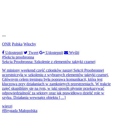
---
ONR
Polska
Włochy
Udostępnij
Tweet
Udostępnij
Wyślij
#Sekcja proobronna
Sekcja Proobronna: Szkolenie z elementów taktyki czarnej
W miniony weekend część członków naszej Sekcji Proobronnej
uczestniczyła w szkoleniu z wybranych elementów taktyki czarnej.
Głównym celem treningu była poprawa komunikacji, która jest
kluczowa przy działaniach w zamkniętych przestrzeniach. W trakcie
zajęć skupiliśmy się na tym, w jaki sposób płynnie przekazywać
odpowiedzialność za sektory oraz jak prawidłowo dzielić role w
szyku. Działania wewnątrz obiektu […]
więcej
#Brygada Małopolska