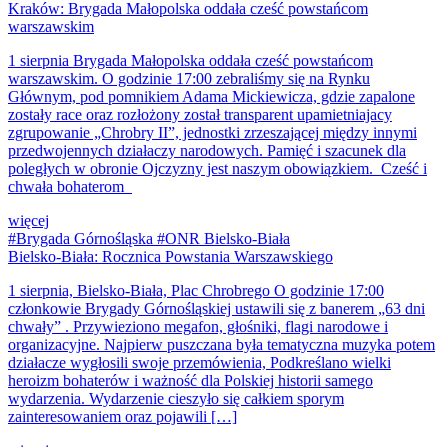
Kraków: Brygada Małopolska oddała cześć powstańcom
warszawskim
1 sierpnia Brygada Małopolska oddała cześć powstańcom
warszawskim. O godzinie 17:00 zebraliśmy się na Rynku
Głównym, pod pomnikiem Adama Mickiewicza, gdzie zapalone
zostały race oraz rozłożony został transparent upamietniajacy
zgrupowanie „Chrobry II”, jednostki zrzeszającej między innymi
przedwojennych działaczy narodowych. Pamięć i szacunek dla
poległych w obronie Ojczyzny jest naszym obowiązkiem. Cześć i
chwała bohaterom
więcej
#Brygada Górnośląska #ONR Bielsko-Biała
Bielsko-Biała: Rocznica Powstania Warszawskiego
1 sierpnia, Bielsko-Biała, Plac Chrobrego O godzinie 17:00
członkowie Brygady Górnośląskiej ustawili się z banerem „63 dni
chwały” . Przywieziono megafon, głośniki, flagi narodowe i
organizacyjne. Najpierw puszczana była tematyczna muzyka potem
działacze wygłosili swoje przemówienia, Podkreślano wielki
heroizm bohaterów i ważność dla Polskiej historii samego
wydarzenia. Wydarzenie cieszyło się całkiem sporym
zainteresowaniem oraz pojawili […]