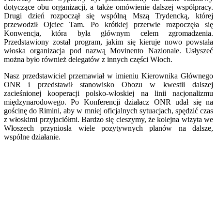
dotyczące obu organizacji, a także omówienie dalszej współpracy.
Drugi dzień rozpoczął się wspólną Mszą Trydencką, której
przewodził Ojciec Tam. Po krótkiej przerwie rozpoczęła się
Konwencja, która była głównym celem zgromadzenia.
Przedstawiony został program, jakim się kieruje nowo powstała
włoska organizacja pod nazwą Movinento Nazionale. Usłyszeć
można było również delegatów z innych części Włoch.
Nasz przedstawiciel przemawiał w imieniu Kierownika Głównego
ONR i przedstawił stanowisko Obozu w kwestii dalszej
zacieśnionej kooperacji polsko-włoskiej na linii nacjonalizmu
międzynarodowego. Po Konferencji działacz ONR udał się na
gościnę do Rimini, aby w mniej oficjalnych sytuacjach, spędzić czas
z włoskimi przyjaciółmi. Bardzo się cieszymy, że kolejna wizyta we
Włoszech przyniosła wiele pozytywnych planów na dalsze,
wspólne działanie.