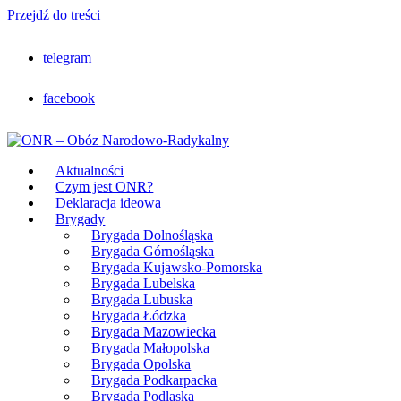
Przejdź do treści
telegram
facebook
Aktualności
Czym jest ONR?
Deklaracja ideowa
Brygady
Brygada Dolnośląska
Brygada Górnośląska
Brygada Kujawsko-Pomorska
Brygada Lubelska
Brygada Lubuska
Brygada Łódzka
Brygada Mazowiecka
Brygada Małopolska
Brygada Opolska
Brygada Podkarpacka
Brygada Podlaska