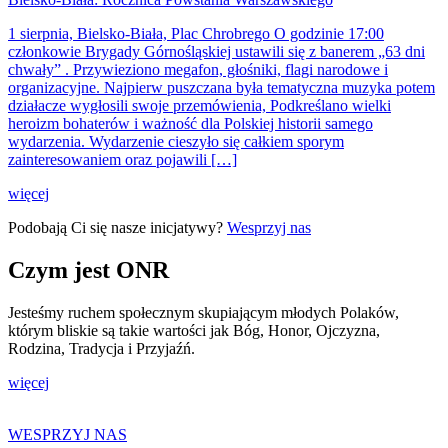
1 sierpnia, Bielsko-Biała, Plac Chrobrego O godzinie 17:00
członkowie Brygady Górnośląskiej ustawili się z banerem „63 dni
chwały” . Przywieziono megafon, głośniki, flagi narodowe i
organizacyjne. Najpierw puszczana była tematyczna muzyka potem
działacze wygłosili swoje przemówienia, Podkreślano wielki
heroizm bohaterów i ważność dla Polskiej historii samego
wydarzenia. Wydarzenie cieszyło się całkiem sporym
zainteresowaniem oraz pojawili […]
więcej
Podobają Ci się nasze inicjatywy?
Wesprzyj nas
Czym jest ONR
Jesteśmy ruchem społecznym skupiającym młodych Polaków,
którym bliskie są takie wartości jak Bóg, Honor, Ojczyzna,
Rodzina, Tradycja i Przyjaźń.
więcej
WESPRZYJ NAS