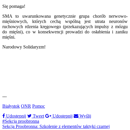
Się pomaga!
SMA to uwarunkowana genetycznie grupa chorób nerwowo-
mięśniowych, których cechą wspólną jest utrata neuronów
ruchowych rdzenia kręgowego (przekazujących impulsy z mózgu
do mięśni), co w konsekwencji prowadzi do osłabienia i zaniku
mięśni.
Narodowy Solidaryzm!
---
Białystok
ONR
Pomoc
Udostępnij
Tweet
Udostępnij
Wyślij
#Sekcja proobronna
Sekcja Proobronna: Szkolenie z elementów taktyki czarnej