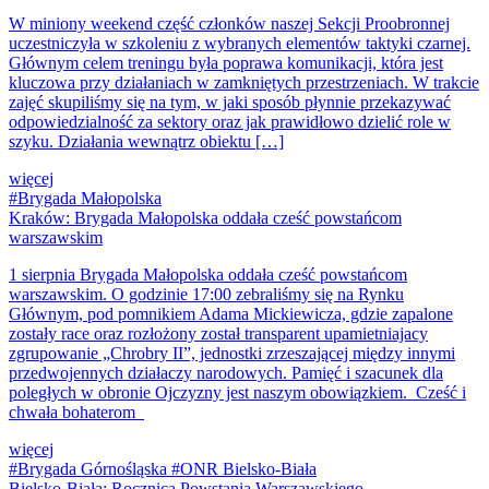
W miniony weekend część członków naszej Sekcji Proobronnej
uczestniczyła w szkoleniu z wybranych elementów taktyki czarnej.
Głównym celem treningu była poprawa komunikacji, która jest
kluczowa przy działaniach w zamkniętych przestrzeniach. W trakcie
zajęć skupiliśmy się na tym, w jaki sposób płynnie przekazywać
odpowiedzialność za sektory oraz jak prawidłowo dzielić role w
szyku. Działania wewnątrz obiektu […]
więcej
#Brygada Małopolska
Kraków: Brygada Małopolska oddała cześć powstańcom
warszawskim
1 sierpnia Brygada Małopolska oddała cześć powstańcom
warszawskim. O godzinie 17:00 zebraliśmy się na Rynku
Głównym, pod pomnikiem Adama Mickiewicza, gdzie zapalone
zostały race oraz rozłożony został transparent upamietniajacy
zgrupowanie „Chrobry II”, jednostki zrzeszającej między innymi
przedwojennych działaczy narodowych. Pamięć i szacunek dla
poległych w obronie Ojczyzny jest naszym obowiązkiem. Cześć i
chwała bohaterom
więcej
#Brygada Górnośląska #ONR Bielsko-Biała
Bielsko-Biała: Rocznica Powstania Warszawskiego