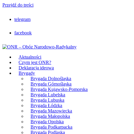
Przejdź do treści
telegram
facebook
Aktualności
Czym jest ONR?
Deklaracja ideowa
Brygady
Brygada Dolnośląska
Brygada Górnośląska
Brygada Kujawsko-Pomorska
Brygada Lubelska
Brygada Lubuska
Brygada Łódzka
Brygada Mazowiecka
Brygada Małopolska
Brygada Opolska
Brygada Podkarpacka
Brygada Podlaska