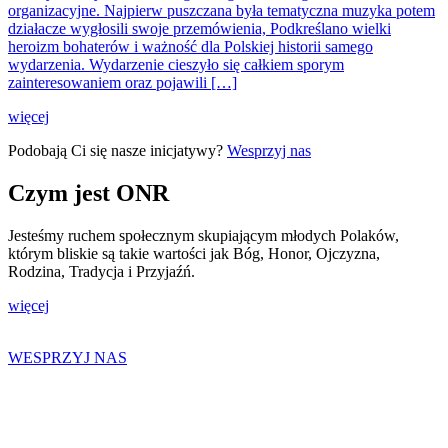
organizacyjne. Najpierw puszczana była tematyczna muzyka potem
działacze wygłosili swoje przemówienia, Podkreślano wielki
heroizm bohaterów i ważność dla Polskiej historii samego
wydarzenia. Wydarzenie cieszyło się całkiem sporym
zainteresowaniem oraz pojawili […]
więcej
Podobają Ci się nasze inicjatywy?
Wesprzyj nas
Czym jest ONR
Jesteśmy ruchem społecznym skupiającym młodych Polaków,
którym bliskie są takie wartości jak Bóg, Honor, Ojczyzna,
Rodzina, Tradycja i Przyjaźń.
więcej
WESPRZYJ NAS