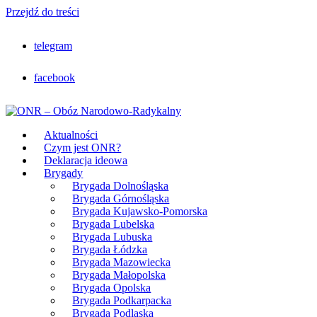
Przejdź do treści
telegram
facebook
Aktualności
Czym jest ONR?
Deklaracja ideowa
Brygady
Brygada Dolnośląska
Brygada Górnośląska
Brygada Kujawsko-Pomorska
Brygada Lubelska
Brygada Lubuska
Brygada Łódzka
Brygada Mazowiecka
Brygada Małopolska
Brygada Opolska
Brygada Podkarpacka
Brygada Podlaska