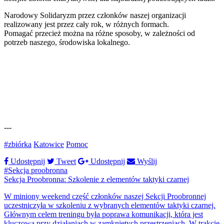
Narodowy Solidaryzm przez członków naszej organizacji
realizowany jest przez cały rok, w różnych formach.
Pomagać przecież można na różne sposoby, w zależności od
potrzeb naszego, środowiska lokalnego.
---
#zbiórka
Katowice
Pomoc
Udostępnij
Tweet
Udostępnij
Wyślij
#Sekcja proobronna
Sekcja Proobronna: Szkolenie z elementów taktyki czarnej
W miniony weekend część członków naszej Sekcji Proobronnej
uczestniczyła w szkoleniu z wybranych elementów taktyki czarnej.
Głównym celem treningu była poprawa komunikacji, która jest
kluczowa przy działaniach w zamkniętych przestrzeniach. W trakcie