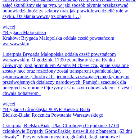
zajęć skupiliśmy się na tym, w jaki sposób płynnie przekazywać
odpowiedzialność za sektory oraz jak prawidłowo dzielić role w
szyku. Działania wewnątrz obiektu […]
więcej
#Brygada Małopolska
Kraków: Brygada Małopolska oddała cześć powstańcom
warszawskim
1 sierpnia Brygada Małopolska oddała cześć powstańcom
warszawskim. O godzinie 17:00 zebraliśmy się na Rynku
Głównym, pod pomnikiem Adama Mickiewicza, gdzie zapalone
zostały race oraz rozłożony został transparent upamietniajacy
zgrupowanie „Chrobry II”, jednostki zrzeszającej między innymi
przedwojennych działaczy narodowych. Pamięć i szacunek dla
poległych w obronie Ojczyzny jest naszym obowiązkiem. Cześć i
chwała bohaterom
więcej
#Brygada Górnośląska #ONR Bielsko-Biała
Bielsko-Biała: Rocznica Powstania Warszawskiego
1 sierpnia, Bielsko-Biała, Plac Chrobrego O godzinie 17:00
członkowie Brygady Górnośląskiej ustawili się z banerem „63 dni
chwały” . Przywieziono megafon, głośniki, flagi narodowe i