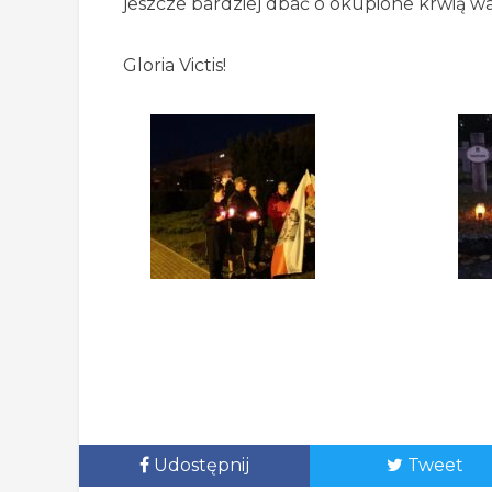
jeszcze bardziej dbać o okupione krwią war
Gloria Victis!
Udostępnij
Tweet