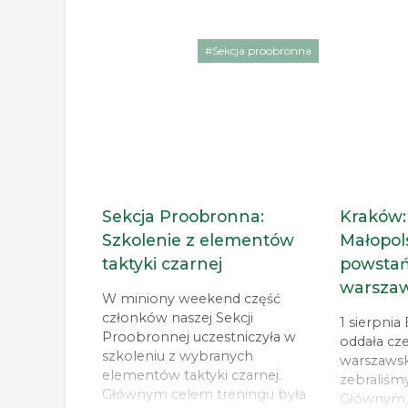
#Sekcja proobronna
Sekcja Proobronna:
Kraków:
Szkolenie z elementów
Małopol
taktyki czarnej
powsta
warsza
W miniony weekend część
członków naszej Sekcji
1 sierpni
Proobronnej uczestniczyła w
oddała c
szkoleniu z wybranych
warszawsk
elementów taktyki czarnej.
zebraliśm
Głównym celem treningu była
Głównym,