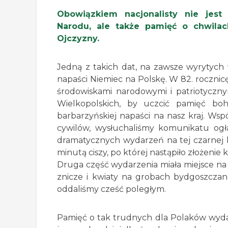
Obowiązkiem nacjonalisty nie jest
Narodu, ale także pamięć o chwilac
Ojczyzny.
Jedną z takich dat, na zawsze wyrytych 
napaści Niemiec na Polskę. W 82. roczni
środowiskami narodowymi i patriotyczn
Wielkopolskich, by uczcić pamięć boh
barbarzyńskiej napaści na nasz kraj. Wsp
cywilów, wysłuchaliśmy komunikatu ogła
dramatycznych wydarzeń na tej czarnej ka
minutą ciszy, po której nastąpiło złożen
Druga część wydarzenia miała miejsce na
znicze i kwiaty na grobach bydgoszczan
oddaliśmy cześć poległym.
Pamięć o tak trudnych dla Polaków wydar