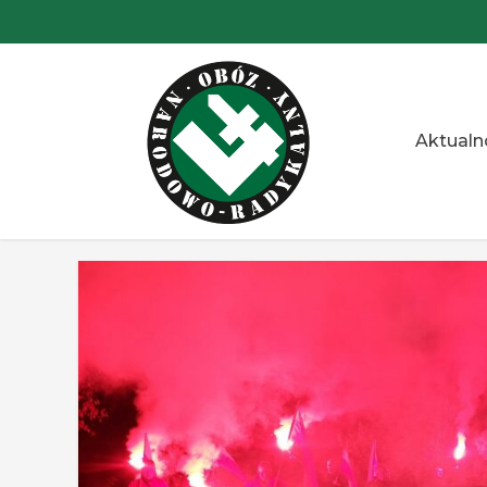
Przejdź
do
treści
Aktualn