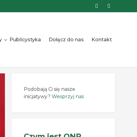
y
Publicystyka
Dołącz do nas
Kontakt
Podobają Ci się nasze
inicjatywy?
Wesprzyj nas
Czym jest ONR