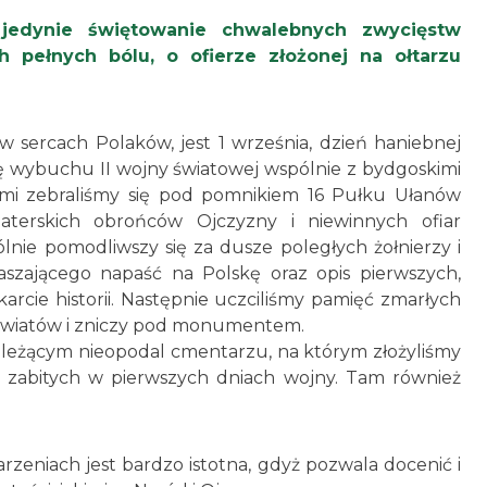
 jedynie świętowanie chwalebnych zwycięstw
h pełnych bólu, o ofierze złożonej na ołtarzu
w sercach Polaków, jest 1 września, dzień haniebnej
cę wybuchu II wojny światowej wspólnie z bydgoskimi
ymi zebraliśmy się pod pomnikiem 16 Pułku Ułanów
aterskich obrońców Ojczyzny i niewinnych ofiar
ólnie pomodliwszy się za dusze poległych żołnierzy i
szającego napaść na Polskę oraz opis pierwszych,
rcie historii. Następnie uczciliśmy pamięć zmarłych
ie kwiatów i zniczy pod monumentem.
 leżącym nieopodal cmentarzu, na którym złożyliśmy
 zabitych w pierwszych dniach wojny. Tam również
zeniach jest bardzo istotna, gdyż pozwala docenić i