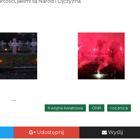
tości, jakimi są Naród i Ojczyzna.
---
II wojna światowa
ONR
rocznica
Udostępnij
Wyślij