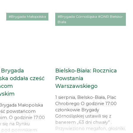
#Brygada Małopolska
#Brygada Górnośląska #ONR Bielsko-
Biała
 Brygada
Bielsko-Biała: Rocznica
ska oddała cześć
Powstania
ńcom
Warszawskiego
wskim
1 sierpnia, Bielsko-Biała, Plac
Chrobrego O godzinie 17:00
a Brygada Małopolska
członkowie Brygady
ześć powstańcom
Górnośląskiej ustawili się z
im. O godzinie 17:00
banerem „63 dni chwały” .
y się na Rynku
Przywieziono megafon, głośniki,
 pod pomnikiem