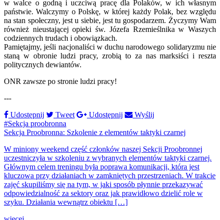
w walce o godną i uczciwą pracę dla Polaków, w ich własnym
państwie. Walczymy o Polskę, w której każdy Polak, bez względu
na stan społeczny, jest u siebie, jest tu gospodarzem. Życzymy Wam
również nieustającej opieki św. Józefa Rzemieślnika w Waszych
codziennych trudach i obowiązkach.
Pamiętajmy, jeśli nacjonaliści w duchu narodowego solidaryzmu nie
staną w obronie ludzi pracy, zrobią to za nas marksiści i reszta
politycznych dewiantów.
ONR zawsze po stronie ludzi pracy!
---
Udostępnij
Tweet
Udostępnij
Wyślij
#Sekcja proobronna
Sekcja Proobronna: Szkolenie z elementów taktyki czarnej
W miniony weekend część członków naszej Sekcji Proobronnej
uczestniczyła w szkoleniu z wybranych elementów taktyki czarnej.
Głównym celem treningu była poprawa komunikacji, która jest
kluczowa przy działaniach w zamkniętych przestrzeniach. W trakcie
zajęć skupiliśmy się na tym, w jaki sposób płynnie przekazywać
odpowiedzialność za sektory oraz jak prawidłowo dzielić role w
szyku. Działania wewnątrz obiektu […]
więcej