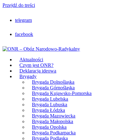
Przejdź do treści
telegram
facebook
Aktualności
Czym jest ONR?
Deklaracja ideowa
Brygady
Brygada Dolnośląska
Brygada Górnośląska
Brygada Kujawsko-Pomorska
Brygada Lubelska
Brygada Lubuska
Brygada Łódzka
Brygada Mazowiecka
Brygada Małopolska
Brygada Opolska
Brygada Podkarpacka
Brygada Podlaska