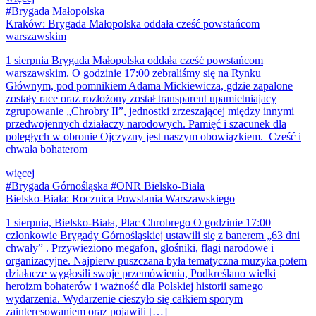
#Brygada Małopolska
Kraków: Brygada Małopolska oddała cześć powstańcom
warszawskim
1 sierpnia Brygada Małopolska oddała cześć powstańcom
warszawskim. O godzinie 17:00 zebraliśmy się na Rynku
Głównym, pod pomnikiem Adama Mickiewicza, gdzie zapalone
zostały race oraz rozłożony został transparent upamietniajacy
zgrupowanie „Chrobry II”, jednostki zrzeszającej między innymi
przedwojennych działaczy narodowych. Pamięć i szacunek dla
poległych w obronie Ojczyzny jest naszym obowiązkiem. Cześć i
chwała bohaterom
więcej
#Brygada Górnośląska #ONR Bielsko-Biała
Bielsko-Biała: Rocznica Powstania Warszawskiego
1 sierpnia, Bielsko-Biała, Plac Chrobrego O godzinie 17:00
członkowie Brygady Górnośląskiej ustawili się z banerem „63 dni
chwały” . Przywieziono megafon, głośniki, flagi narodowe i
organizacyjne. Najpierw puszczana była tematyczna muzyka potem
działacze wygłosili swoje przemówienia, Podkreślano wielki
heroizm bohaterów i ważność dla Polskiej historii samego
wydarzenia. Wydarzenie cieszyło się całkiem sporym
zainteresowaniem oraz pojawili […]