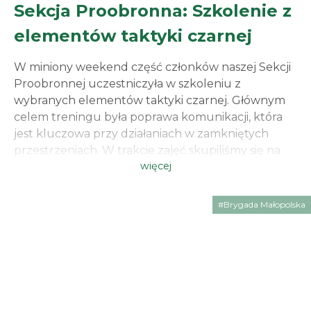
Sekcja Proobronna: Szkolenie z
elementów taktyki czarnej
W miniony weekend część członków naszej Sekcji
Proobronnej uczestniczyła w szkoleniu z
wybranych elementów taktyki czarnej. Głównym
celem treningu była poprawa komunikacji, która
jest kluczowa przy działaniach w zamkniętych
przestrzeniach. W trakcie zajęć skupiliśmy się na
więcej
tym, w jaki sposób płynnie przekazywać
odpowiedzialność za sektory oraz jak prawidłowo
dzielić role w szyku. Działania wewnątrz obiektu
#Brygada Małopolska
[…]