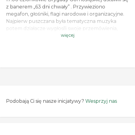
z banerem „63 dni chwały” . Przywieziono
megafon, głośniki, flagi narodowe i organizacyjne.
Najpierw puszczana była tematyczna muzyka
potem działacze wygłosili swoje przemówienia,
więcej
Podkreślano wielki heroizm bohaterów i ważność
dla Polskiej historii samego wydarzenia.
Wydarzenie cieszyło się całkiem sporym
zainteresowaniem oraz pojawili […]
Podobają Ci się nasze inicjatywy?
Wesprzyj nas