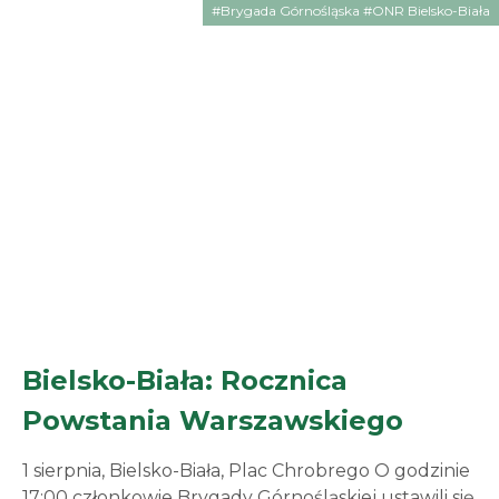
#Brygada Górnośląska #ONR Bielsko-Biała
narodowych. Pamięć i szacunek dla poległych w
obronie Ojczyzny jest naszym obowiązkiem. Cześć
i chwała bohaterom
Bielsko-Biała: Rocznica
Powstania Warszawskiego
1 sierpnia, Bielsko-Biała, Plac Chrobrego O godzinie
17:00 członkowie Brygady Górnośląskiej ustawili się