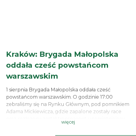
Kraków: Brygada Małopolska
oddała cześć powstańcom
warszawskim
1 sierpnia Brygada Małopolska oddała cześć
powstańcom warszawskim. O godzinie 17:00
zebraliśmy się na Rynku Głównym, pod pomnikiem
Adama Mickiewicza, gdzie zapalone zostały race
oraz rozłożony został transparent upamietniajacy
więcej
zgrupowanie „Chrobry II”, jednostki zrzeszającej
między innymi przedwojennych działaczy