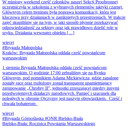
W miniony weekend część członków naszej Sekcji Proobronnej
uczestniczyła w szkoleniu z wybranych elementów taktyki czarnej.
Głównym celem treningu była poprawa komunikacji, która jest
kluczowa przy działaniach w zamkniętych przestrzeniach. W trakcie
zajęć skupiliśmy się na tym, w jaki sposób płynnie przekazywać
odpowiedzialność za sektory oraz jak prawidłowo dzielić role w
szyku. Działania wewnątrz obiektu […]
więcej
#Brygada Małopolska
Kraków: Brygada Małopolska oddała cześć powstańcom
warszawskim
1 sierpnia Brygada Małopolska oddała cześć powstańcom
warszawskim. O godzinie 17:00 zebraliśmy się na Rynku
Głównym, pod pomnikiem Adama Mickiewicza, gdzie zapalone
zostały race oraz rozłożony został transparent upamietniajacy
zgrupowanie „Chrobry II”, jednostki zrzeszającej między innymi
przedwojennych działaczy narodowych. Pamięć i szacunek dla
poległych w obronie Ojczyzny jest naszym obowiązkiem. Cześć i
chwała bohaterom
więcej
#Brygada Górnośląska #ONR Bielsko-Biała
Bielsko-Biała: Rocznica Powstania Warszawskiego