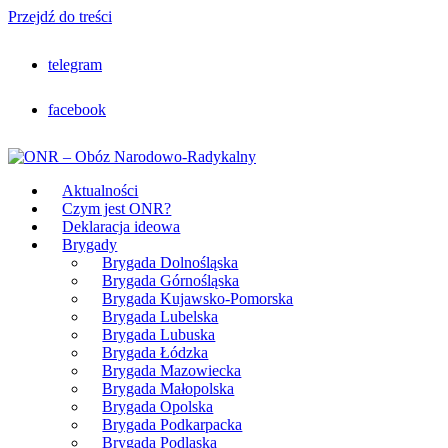
Przejdź do treści
telegram
facebook
Aktualności
Czym jest ONR?
Deklaracja ideowa
Brygady
Brygada Dolnośląska
Brygada Górnośląska
Brygada Kujawsko-Pomorska
Brygada Lubelska
Brygada Lubuska
Brygada Łódzka
Brygada Mazowiecka
Brygada Małopolska
Brygada Opolska
Brygada Podkarpacka
Brygada Podlaska