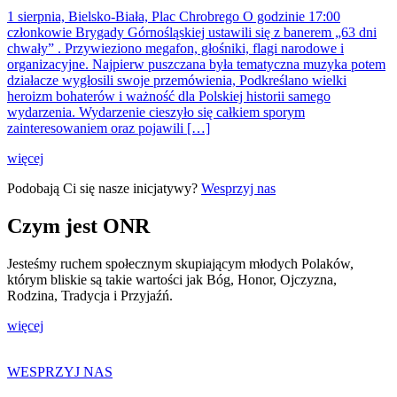
1 sierpnia, Bielsko-Biała, Plac Chrobrego O godzinie 17:00
członkowie Brygady Górnośląskiej ustawili się z banerem „63 dni
chwały” . Przywieziono megafon, głośniki, flagi narodowe i
organizacyjne. Najpierw puszczana była tematyczna muzyka potem
działacze wygłosili swoje przemówienia, Podkreślano wielki
heroizm bohaterów i ważność dla Polskiej historii samego
wydarzenia. Wydarzenie cieszyło się całkiem sporym
zainteresowaniem oraz pojawili […]
więcej
Podobają Ci się nasze inicjatywy?
Wesprzyj nas
Czym jest ONR
Jesteśmy ruchem społecznym skupiającym młodych Polaków,
którym bliskie są takie wartości jak Bóg, Honor, Ojczyzna,
Rodzina, Tradycja i Przyjaźń.
więcej
WESPRZYJ NAS