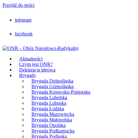
Przejdź do treści
telegram
facebook
Aktualności
Czym jest ONR?
Deklaracja ideowa
Brygady
Brygada Dolnośląska
Brygada Górnośląska
Brygada Kujawsko-Pomorska
Brygada Lubelska
Brygada Lubuska
Brygada Łódzka
Brygada Mazowiecka
Brygada Małopolska
Brygada Opolska
Brygada Podkarpacka
Brygada Podlaska