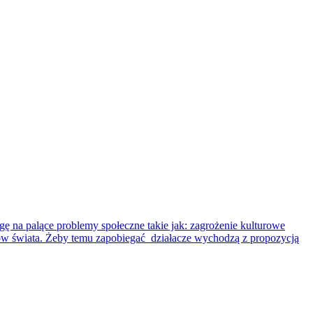
ę na palące problemy społeczne takie jak: zagrożenie kulturowe
ów świata. Żeby temu zapobiegać działacze wychodzą z propozycją