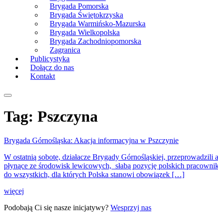
Brygada Pomorska
Brygada Świętokrzyska
Brygada Warmińsko-Mazurska
Brygada Wielkopolska
Brygada Zachodniopomorska
Zagranica
Publicystyka
Dołącz do nas
Kontakt
Tag:
Pszczyna
Brygada Górnośląska: Akacja informacyjna w Pszczynie
W ostatnią sobotę, działacze Brygady Górnośląskiej, przeprowadzili
płynące ze środowisk lewicowych, słabą pozycję polskich pracowni
do wszystkich, dla których Polska stanowi obowiązek […]
więcej
Podobają Ci się nasze inicjatywy?
Wesprzyj nas