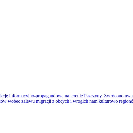
 akcję informacyjno-propagandową na terenie Pszczyny. Zwrócono uwag
ków wobec zalewu migracji z obcych i wrogich nam kulturowo region