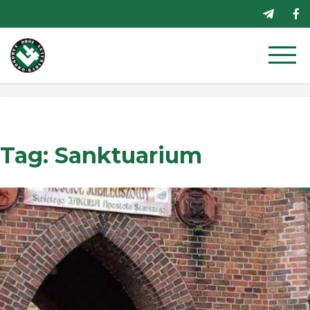
Przejdź
do
treści
Tag:
Sanktuarium