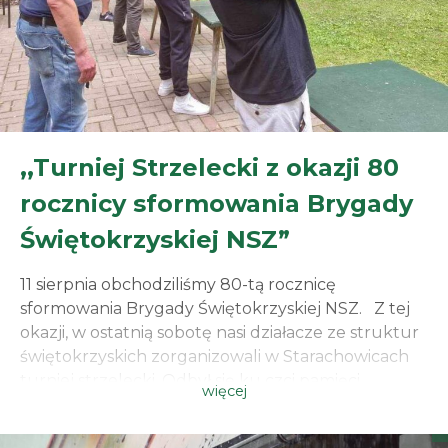
,,Turniej Strzelecki z okazji 80
rocznicy sformowania Brygady
Świętokrzyskiej NSZ”
11 sierpnia obchodziliśmy 80-tą rocznicę
sformowania Brygady Świętokrzyskiej NSZ. Z tej
okazji, w ostatnią sobotę nasi działacze ze struktur
świętokrzyskich zorganizowali w Starachowicach
turniej strzelecki. Odbył się ku czci pamięci
więcej
Żołnierzy tejże Brygady. Brygada Świętokrzyska
NSZ wywodziła się w prostej linii z przedwojennego