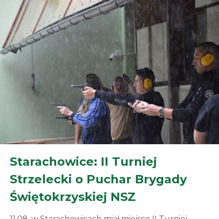
ONRu, a jej bezkompromisowość, oddanie sprawie i
wierność ideałom, nie tylko […]
Starachowice: II Turniej
Strzelecki o Puchar Brygady
Świętokrzyskiej NSZ
11.08. w Starachowicach miał miejsce II Turniej