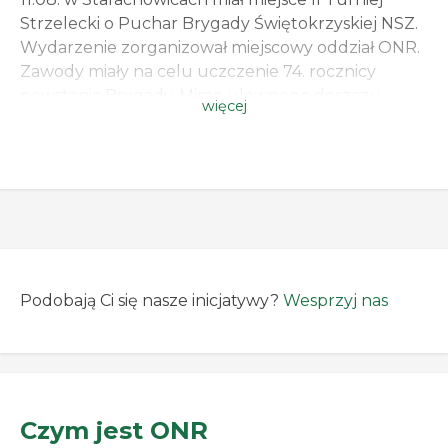
Strzelecki o Puchar Brygady Świętokrzyskiej NSZ.
Wydarzenie zorganizował miejscowy oddział ONR.
Zawody miały na celu uczczenie 74. rocznicy
powstania Brygady. Mimo ulewnego deszczu
więcej
atmosfera na turnieju była bardzo dobra. W
wydarzeniu wzięli udział przedstawiciele środowisk
narodowych z różnych stron województwa, m.in.
Obóz Narodowo-Radykalny, Młodzież
Wszechpolska, Związek Żołnierzy NSZ […]
Podobają Ci się nasze inicjatywy?
Wesprzyj nas
Czym jest ONR