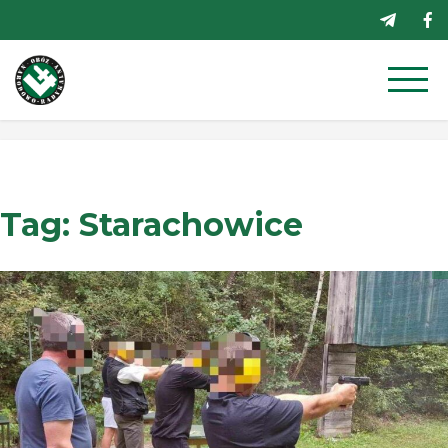
Przejdź
do
treści
Tag:
Starachowice