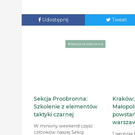
Udostępnij
Tweet
#Sekcja proobronna
Sekcja Proobronna:
Kraków:
Szkolenie z elementów
Małopol
taktyki czarnej
powsta
warsza
W miniony weekend część
członków naszej Sekcji
1 sierpni