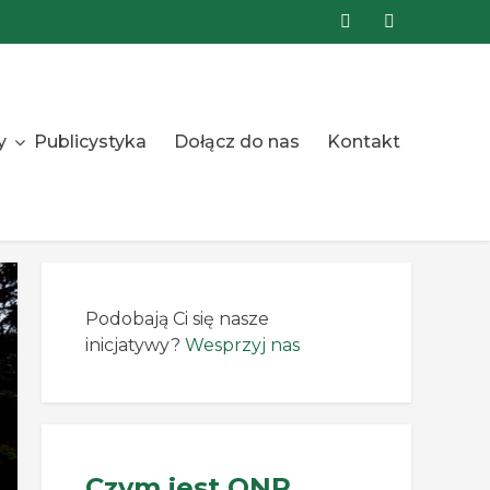
y
Publicystyka
Dołącz do nas
Kontakt
Podobają Ci się nasze
inicjatywy?
Wesprzyj nas
Czym jest ONR