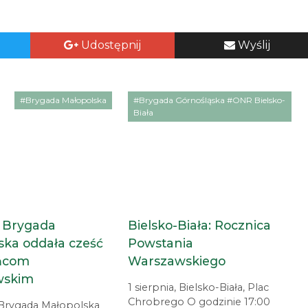
Udostępnij
Wyślij
#Brygada Małopolska
#Brygada Górnośląska #ONR Bielsko-
Biała
 Brygada
Bielsko-Biała: Rocznica
ska oddała cześć
Powstania
ńcom
Warszawskiego
wskim
1 sierpnia, Bielsko-Biała, Plac
Chrobrego O godzinie 17:00
a Brygada Małopolska