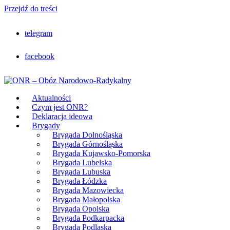
Przejdź do treści
telegram
facebook
Aktualności
Czym jest ONR?
Deklaracja ideowa
Brygady
Brygada Dolnośląska
Brygada Górnośląska
Brygada Kujawsko-Pomorska
Brygada Lubelska
Brygada Lubuska
Brygada Łódzka
Brygada Mazowiecka
Brygada Małopolska
Brygada Opolska
Brygada Podkarpacka
Brygada Podlaska