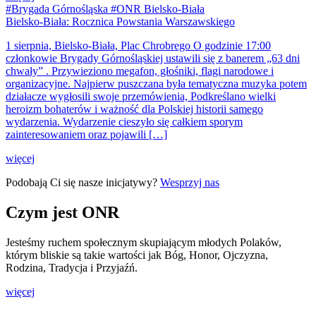
#Brygada Górnośląska #ONR Bielsko-Biała
Bielsko-Biała: Rocznica Powstania Warszawskiego
1 sierpnia, Bielsko-Biała, Plac Chrobrego O godzinie 17:00
członkowie Brygady Górnośląskiej ustawili się z banerem „63 dni
chwały” . Przywieziono megafon, głośniki, flagi narodowe i
organizacyjne. Najpierw puszczana była tematyczna muzyka potem
działacze wygłosili swoje przemówienia, Podkreślano wielki
heroizm bohaterów i ważność dla Polskiej historii samego
wydarzenia. Wydarzenie cieszyło się całkiem sporym
zainteresowaniem oraz pojawili […]
więcej
Podobają Ci się nasze inicjatywy?
Wesprzyj nas
Czym jest ONR
Jesteśmy ruchem społecznym skupiającym młodych Polaków,
którym bliskie są takie wartości jak Bóg, Honor, Ojczyzna,
Rodzina, Tradycja i Przyjaźń.
więcej