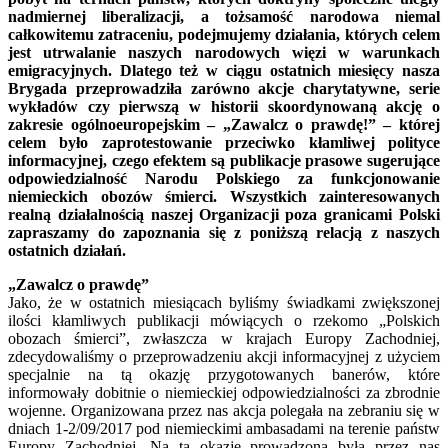
nadmiernej liberalizacji, a tożsamość narodowa niemal
całkowitemu zatraceniu, podejmujemy działania, których celem
jest utrwalanie naszych narodowych więzi w warunkach
emigracyjnych. Dlatego też w ciągu ostatnich miesięcy nasza
Brygada przeprowadziła zarówno akcje charytatywne, serie
wykładów czy pierwszą w historii skoordynowaną akcję o
zakresie ogólnoeuropejskim – „Zawalcz o prawdę!” – której
celem było zaprotestowanie przeciwko kłamliwej polityce
informacyjnej, czego efektem są publikacje prasowe sugerujące
odpowiedzialność Narodu Polskiego za funkcjonowanie
niemieckich obozów śmierci. Wszystkich zainteresowanych
realną działalnością naszej Organizacji poza granicami Polski
zapraszamy do zapoznania się z poniższą relacją z naszych
ostatnich działań.
„Zawalcz o prawdę”
Jako, że w ostatnich miesiącach byliśmy świadkami zwiększonej
ilości kłamliwych publikacji mówiących o rzekomo „Polskich
obozach śmierci”, zwłaszcza w krajach Europy Zachodniej,
zdecydowaliśmy o przeprowadzeniu akcji informacyjnej z użyciem
specjalnie na tą okazję przygotowanych banerów, które
informowały dobitnie o niemieckiej odpowiedzialności za zbrodnie
wojenne. Organizowana przez nas akcja polegała na zebraniu się w
dniach 1-2/09/2017 pod niemieckimi ambasadami na terenie państw
Europy Zachodniej. Na tą okazję prowadzona była przez nas