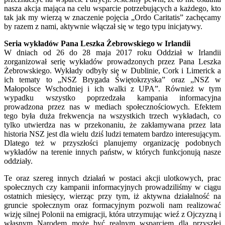
nasza akcja mająca na celu wsparcie potrzebujących a każdego, kto
tak jak my wierzą w znaczenie pojęcia „Ordo Caritatis” zachęcamy
by razem z nami, aktywnie włączał się w tego typu inicjatywy.
Seria wykładów Pana Leszka Żebrowskiego w Irlandii
W dniach od 26 do 28 maja 2017 roku Oddział w Irlandii
zorganizował serię wykładów prowadzonych przez Pana Leszka
Żebrowskiego. Wykłady odbyły się w Dublinie, Cork i Limerick a
ich tematy to „NSZ Brygada Świętokrzyska” oraz „NSZ w
Małopolsce Wschodniej i ich walki z UPA”. Również w tym
wypadku wszystko poprzedzała kampania informacyjna
prowadzona przez nas w mediach społecznościowych. Efektem
tego była duża frekwencja na wszystkich trzech wykładach, co
tylko utwierdza nas w przekonaniu, że zakłamywana przez lata
historia NSZ jest dla wielu dziś ludzi tematem bardzo interesującym.
Dlatego też w przyszłości planujemy organizację podobnych
wykładów na terenie innych państw, w których funkcjonują nasze
oddziały.
Te oraz szereg innych działań w postaci akcji ulotkowych, prac
społecznych czy kampanii informacyjnych prowadziliśmy w ciągu
ostatnich miesięcy, wierząc przy tym, iż aktywna działalność na
gruncie społecznym oraz formacyjnym pozwoli nam realizować
wizję silnej Polonii na emigracji, która utrzymując wieź z Ojczyzną i
własnym Narodem może być realnym wsparciem dla przyszłej