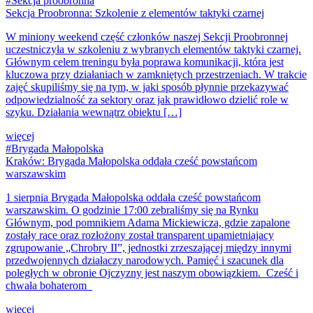
#Sekcja proobronna
Sekcja Proobronna: Szkolenie z elementów taktyki czarnej
W miniony weekend część członków naszej Sekcji Proobronnej
uczestniczyła w szkoleniu z wybranych elementów taktyki czarnej.
Głównym celem treningu była poprawa komunikacji, która jest
kluczowa przy działaniach w zamkniętych przestrzeniach. W trakcie
zajęć skupiliśmy się na tym, w jaki sposób płynnie przekazywać
odpowiedzialność za sektory oraz jak prawidłowo dzielić role w
szyku. Działania wewnątrz obiektu […]
więcej
#Brygada Małopolska
Kraków: Brygada Małopolska oddała cześć powstańcom
warszawskim
1 sierpnia Brygada Małopolska oddała cześć powstańcom
warszawskim. O godzinie 17:00 zebraliśmy się na Rynku
Głównym, pod pomnikiem Adama Mickiewicza, gdzie zapalone
zostały race oraz rozłożony został transparent upamietniajacy
zgrupowanie „Chrobry II”, jednostki zrzeszającej między innymi
przedwojennych działaczy narodowych. Pamięć i szacunek dla
poległych w obronie Ojczyzny jest naszym obowiązkiem. Cześć i
chwała bohaterom
więcej