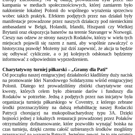
kampania w mediach społecznościowych, której zamiarem było
nakłonienie lokalnej Polonii do wspólnego wyrażenia sprzeciwu
wobec takich praktyk. Efektem podjętych przez nas działań były
manifestacje prowadzone przez naszych działaczy pod niemieckimi
ambasadami w Belgii, Holandii, Irlandii, Hiszpanii czy Wielkiej
Brytanii oraz ekspozycja banerów na terenie Stavanger w Norwegii.
Cieszy nas odzew ze strony naszych Rodaków, którzy w wielu tych
miejscach pojawili się razem z nami, aby wspólnie zawalczyć o
historyczną prawdę! Możemy już dziś zapewnić, że akcja ta będzie
się odbywać cyklicznie, a o jej kolejnych odsłonach będziemy
informować z odpowiednim wyprzedzeniem.
Charytatywny turniej piłkarski – „Gramy dla Pati”
Od początku naszej emigracyjnej działalności kładliśmy duży nacisk
na promowanie Idei Narodowego Solidaryzmu wśród emigracyjnej
Polonii. Dlatego też prowadziliśmy zbiórki charytatywne oraz
kwesty, których celem było zbieranie darów i funduszy dla
Rodaków w potrzebie. Jedną z podjętych przez nas inicjatyw była
organizacja turnieju piłkarskiego w Coventry, z którego zebrane
środki przeznaczyliśmy na dalszą rehabilitację naszej Rodaczki
Patrycji chorującej na mukopolisacharydozę typu 3A. Dzięki
hojności jednej z lokalnych restauracji prowadzonej przez Polaków
otrzymaliśmy dofinansowanie, które pozwoliło wynająć boiska na
czas turnieju, dzięki czemu całość uzbieranych środków mogliśmy
przeznaczyć na wsparcie Patrycji. Jesteśmy pewni, że to nie ostatnia