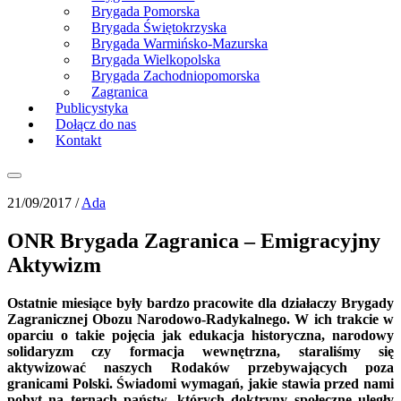
Brygada Pomorska
Brygada Świętokrzyska
Brygada Warmińsko-Mazurska
Brygada Wielkopolska
Brygada Zachodniopomorska
Zagranica
Publicystyka
Dołącz do nas
Kontakt
21/09/2017 /
Ada
ONR Brygada Zagranica – Emigracyjny
Aktywizm
Ostatnie miesiące były bardzo pracowite dla działaczy Brygady
Zagranicznej Obozu Narodowo-Radykalnego. W ich trakcie w
oparciu o takie pojęcia jak edukacja historyczna, narodowy
solidaryzm czy formacja wewnętrzna, staraliśmy się
aktywizować naszych Rodaków przebywających poza
granicami Polski. Świadomi wymagań, jakie stawia przed nami
pobyt na ternach państw, których doktryny społeczne uległy