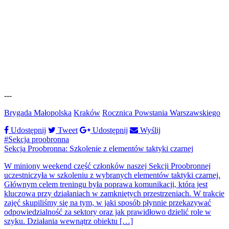
---
Brygada Małopolska
Kraków
Rocznica Powstania Warszawskiego
Udostępnij
Tweet
Udostępnij
Wyślij
#Sekcja proobronna
Sekcja Proobronna: Szkolenie z elementów taktyki czarnej
W miniony weekend część członków naszej Sekcji Proobronnej
uczestniczyła w szkoleniu z wybranych elementów taktyki czarnej.
Głównym celem treningu była poprawa komunikacji, która jest
kluczowa przy działaniach w zamkniętych przestrzeniach. W trakcie
zajęć skupiliśmy się na tym, w jaki sposób płynnie przekazywać
odpowiedzialność za sektory oraz jak prawidłowo dzielić role w
szyku. Działania wewnątrz obiektu […]