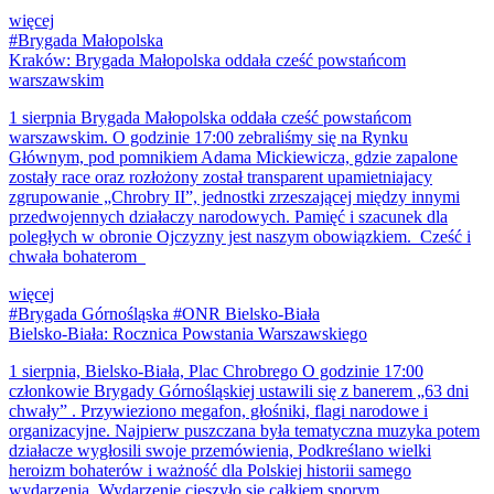
więcej
#Brygada Małopolska
Kraków: Brygada Małopolska oddała cześć powstańcom
warszawskim
1 sierpnia Brygada Małopolska oddała cześć powstańcom
warszawskim. O godzinie 17:00 zebraliśmy się na Rynku
Głównym, pod pomnikiem Adama Mickiewicza, gdzie zapalone
zostały race oraz rozłożony został transparent upamietniajacy
zgrupowanie „Chrobry II”, jednostki zrzeszającej między innymi
przedwojennych działaczy narodowych. Pamięć i szacunek dla
poległych w obronie Ojczyzny jest naszym obowiązkiem. Cześć i
chwała bohaterom
więcej
#Brygada Górnośląska #ONR Bielsko-Biała
Bielsko-Biała: Rocznica Powstania Warszawskiego
1 sierpnia, Bielsko-Biała, Plac Chrobrego O godzinie 17:00
członkowie Brygady Górnośląskiej ustawili się z banerem „63 dni
chwały” . Przywieziono megafon, głośniki, flagi narodowe i
organizacyjne. Najpierw puszczana była tematyczna muzyka potem
działacze wygłosili swoje przemówienia, Podkreślano wielki
heroizm bohaterów i ważność dla Polskiej historii samego
wydarzenia. Wydarzenie cieszyło się całkiem sporym