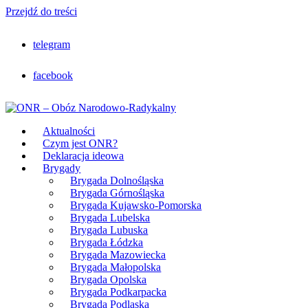
Przejdź do treści
telegram
facebook
Aktualności
Czym jest ONR?
Deklaracja ideowa
Brygady
Brygada Dolnośląska
Brygada Górnośląska
Brygada Kujawsko-Pomorska
Brygada Lubelska
Brygada Lubuska
Brygada Łódzka
Brygada Mazowiecka
Brygada Małopolska
Brygada Opolska
Brygada Podkarpacka
Brygada Podlaska