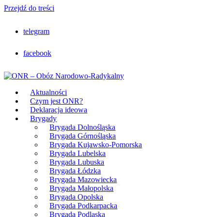
Przejdź do treści
telegram
facebook
Aktualności
Czym jest ONR?
Deklaracja ideowa
Brygady
Brygada Dolnośląska
Brygada Górnośląska
Brygada Kujawsko-Pomorska
Brygada Lubelska
Brygada Lubuska
Brygada Łódzka
Brygada Mazowiecka
Brygada Małopolska
Brygada Opolska
Brygada Podkarpacka
Brygada Podlaska