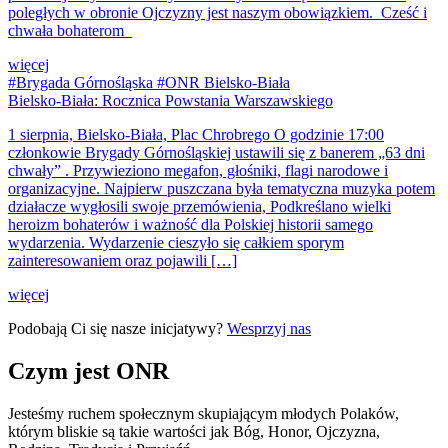
poległych w obronie Ojczyzny jest naszym obowiązkiem. Cześć i
chwała bohaterom
więcej
#Brygada Górnośląska #ONR Bielsko-Biała
Bielsko-Biała: Rocznica Powstania Warszawskiego
1 sierpnia, Bielsko-Biała, Plac Chrobrego O godzinie 17:00
członkowie Brygady Górnośląskiej ustawili się z banerem „63 dni
chwały” . Przywieziono megafon, głośniki, flagi narodowe i
organizacyjne. Najpierw puszczana była tematyczna muzyka potem
działacze wygłosili swoje przemówienia, Podkreślano wielki
heroizm bohaterów i ważność dla Polskiej historii samego
wydarzenia. Wydarzenie cieszyło się całkiem sporym
zainteresowaniem oraz pojawili […]
więcej
Podobają Ci się nasze inicjatywy?
Wesprzyj nas
Czym jest ONR
Jesteśmy ruchem społecznym skupiającym młodych Polaków,
którym bliskie są takie wartości jak Bóg, Honor, Ojczyzna,