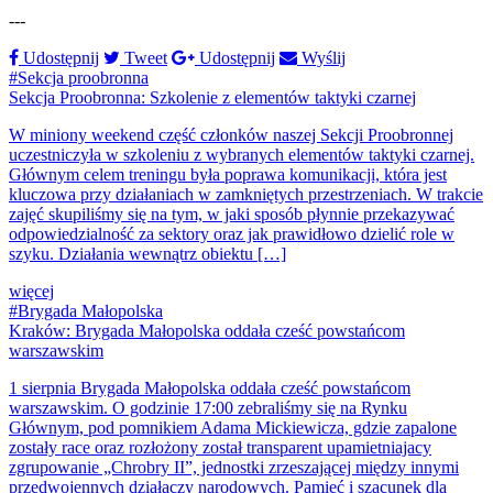
---
Udostępnij
Tweet
Udostępnij
Wyślij
#Sekcja proobronna
Sekcja Proobronna: Szkolenie z elementów taktyki czarnej
W miniony weekend część członków naszej Sekcji Proobronnej
uczestniczyła w szkoleniu z wybranych elementów taktyki czarnej.
Głównym celem treningu była poprawa komunikacji, która jest
kluczowa przy działaniach w zamkniętych przestrzeniach. W trakcie
zajęć skupiliśmy się na tym, w jaki sposób płynnie przekazywać
odpowiedzialność za sektory oraz jak prawidłowo dzielić role w
szyku. Działania wewnątrz obiektu […]
więcej
#Brygada Małopolska
Kraków: Brygada Małopolska oddała cześć powstańcom
warszawskim
1 sierpnia Brygada Małopolska oddała cześć powstańcom
warszawskim. O godzinie 17:00 zebraliśmy się na Rynku
Głównym, pod pomnikiem Adama Mickiewicza, gdzie zapalone
zostały race oraz rozłożony został transparent upamietniajacy
zgrupowanie „Chrobry II”, jednostki zrzeszającej między innymi
przedwojennych działaczy narodowych. Pamięć i szacunek dla