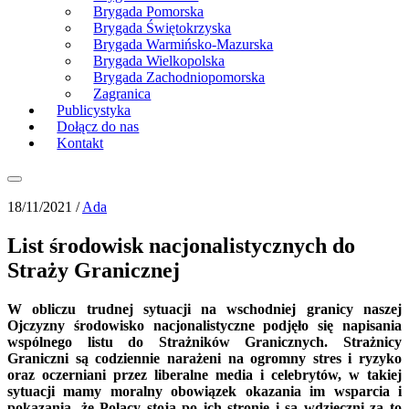
Brygada Pomorska
Brygada Świętokrzyska
Brygada Warmińsko-Mazurska
Brygada Wielkopolska
Brygada Zachodniopomorska
Zagranica
Publicystyka
Dołącz do nas
Kontakt
18/11/2021 /
Ada
List środowisk nacjonalistycznych do
Straży Granicznej
W obliczu trudnej sytuacji na wschodniej granicy naszej
Ojczyzny środowisko nacjonalistyczne podjęło się napisania
wspólnego listu do Strażników Granicznych. Strażnicy
Graniczni są codziennie narażeni na ogromny stres i ryzyko
oraz oczerniani przez liberalne media i celebrytów, w takiej
sytuacji mamy moralny obowiązek okazania im wsparcia i
pokazania, że Polacy stoją po ich stronie i są wdzięczni za to