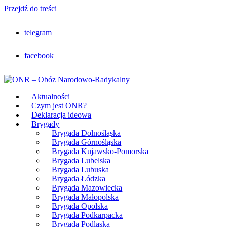
Przejdź do treści
telegram
facebook
Aktualności
Czym jest ONR?
Deklaracja ideowa
Brygady
Brygada Dolnośląska
Brygada Górnośląska
Brygada Kujawsko-Pomorska
Brygada Lubelska
Brygada Lubuska
Brygada Łódzka
Brygada Mazowiecka
Brygada Małopolska
Brygada Opolska
Brygada Podkarpacka
Brygada Podlaska