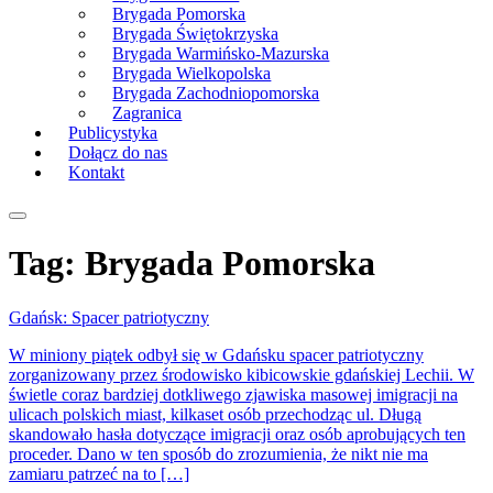
Brygada Pomorska
Brygada Świętokrzyska
Brygada Warmińsko-Mazurska
Brygada Wielkopolska
Brygada Zachodniopomorska
Zagranica
Publicystyka
Dołącz do nas
Kontakt
Tag:
Brygada Pomorska
Gdańsk: Spacer patriotyczny
W miniony piątek odbył się w Gdańsku spacer patriotyczny
zorganizowany przez środowisko kibicowskie gdańskiej Lechii. W
świetle coraz bardziej dotkliwego zjawiska masowej imigracji na
ulicach polskich miast, kilkaset osób przechodząc ul. Długą
skandowało hasła dotyczące imigracji oraz osób aprobujących ten
proceder. Dano w ten sposób do zrozumienia, że nikt nie ma
zamiaru patrzeć na to […]