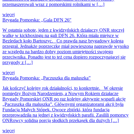
przemaszerowali wraz z pomorskimi rolnikami w […]
więcej
Brygada Pomorska: ,,Gala DFN 26″
W ostatnią sobotę, jeden z kwidzyńskich działaczy ONR stoczył
walkę w kickboxingu na gali DFN 26. Która miała miejsce w
Bezledach koło Bartoszyc. Co prawda nasz brygadowy kolega
przegrał. Jednakże poprzeczkę miał powieszoną naprawdę wysoko
ze względu na bardzo dobry poziom umiejętności swojego
przeciwnika. Ponadto jest to też cena dopiero rozpoczynającej się
przygody z […]
więcej
Brygada Pomorska: „Paczuszka dla maluszka”
Jak kończyć kolejny rok działalności, to konkretnie. W okresie
pomiędzy Bożym Narodzeniem, a Nowym Rokiem działacze
Brygady Pomorskiej ONR po raz kolejny aktywnie wsparli akcję
„Paczuszka dla maluszka”. Głównymi organizatorami akcji była
Fundacja Małych Stópek. Owoce zbiórki, którą fundacja
przeprowadziła na jednej z kwidzyńskich parafii. Zasilili pomorscy
ONRowcy solidną porcją słodkich przekąsek dla dużych […]
więcej