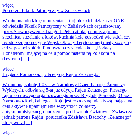
więcej
Pomorze: Piknik Patriotyczny w Żelisławkach
W minioną niedzielę reprezentacja trójmiejskich działaczy ONR
odwiedziła Piknik Patriotyczny w Żelisławkach organizowany
przez Stowarzyszenie Traugutt. Pełna atrakcji impreza (m.in.
strzelnica, strzelanie z łuków, kuchnia koła gospodyń wiejskich czy
też stoiska promocyjne Wojsk Obrony Terytorialnej) miały szczytny
cel w postaci zbiórki funduszy na zasilenie akcji „Rodacy
Bohaterom” mającej na celu pomoc materialną Polakom na
dawnych […]
więcej
Brygada Pomorska: ,,5-ta edycja Rajdu Żelaznego”
W minioną sobotę 1.03 – w Narodowy Dzień Pamięci Żołnierzy
Wyklętych, odbyła się 5-ta już edycja Rajdu Żelaznego. Pieszego
rajdu terenowego organizowanego przez Brygadę Pomorską Obozu
Narodowo-Radykalnego. Rajd jest rokroczną inicjatywą mającą na
celu aktywne upamiętnienie wszystkich żołnierzy
antykomunistycznego podziemia po II wojnie światowej. Zwłaszcza
jednak patrona Rajdu- porucznika Zdzisława Badochy „Żelaznego”,
który wraz […]
więcej