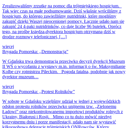
Zrealizowaliśmy zrzutkę na pomoc dla trójmiejskiego hospicjum.
Tak więc czas na małe podsumowanie. Dziś właśnie wróciliśmy z
hospicjum, do którego zawieźliśmy nutridrinki, które mogliśmy
zakupić dzięki Waszej nieocenionej pomocy. Łącznie udało nam się
zakupić 24 4-paki nutridrinków, co daje liczbę 96 butelek. Oprócz
tego, na prośbę księdza-dyrektora hospicjum otrzymaną dziś w
drodze rozmowy telefonicznej, […]
więcej
Brygada Pomorska: ,,Demonstracja”
W Gdańsku trwa demonstracja przeciwko decyzji dyrekcji Muzeum
II WŚ o wycofaniu z wystawy m.in. informacji o św. Maksymilianie
Kolbe czy rotmistrzu Pileckim. Pogoda fatalna, podobnie jak nowy
dyrektor muzeum…
więcej
Brygada Pomorska: ,,Protest Rolników”
W sobotę w Gdańsku wzięliśmy udział w jednej z wojewódzkich
odsłon protestu rolników przeciwko unijnemu tzw. „Zielonemu
Ładowi” oraz niekontrolowanemu importowi produktów rolnych z
Ukrainy, Białorusi i Rosji. Mimo co tu dużo mówić niezbyt
korzystnemu dniu i porze manifestacji, udało nam się wystawić
kilkuosobową delegację trójmiejskich ONRowców. Którzy