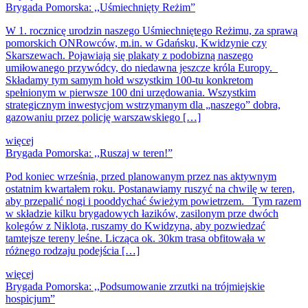
Brygada Pomorska: ,,Uśmiechnięty Reżim”
W 1. rocznicę urodzin naszego Uśmiechniętego Reżimu, za sprawą
pomorskich ONRowców, m.in. w Gdańsku, Kwidzynie czy
Skarszewach. Pojawiają się plakaty z podobizną naszego
umiłowanego przywódcy, do niedawna jeszcze króla Europy.
Składamy tym samym hołd wszystkim 100-tu konkretom
spełnionym w pierwsze 100 dni urzędowania. Wszystkim
strategicznym inwestycjom wstrzymanym dla „naszego” dobra,
gazowaniu przez policję warszawskiego […]
więcej
Brygada Pomorska: ,,Ruszaj w teren!”
Pod koniec września, przed planowanym przez nas aktywnym
ostatnim kwartałem roku. Postanawiamy ruszyć na chwilę w teren,
aby przepalić nogi i pooddychać świeżym powietrzem. Tym razem
w składzie kilku brygadowych łazików, zasilonym prze dwóch
kolegów z Niklota, ruszamy do Kwidzyna, aby pozwiedzać
tamtejsze tereny leśne. Licząca ok. 30km trasa obfitowała w
różnego rodzaju podejścia […]
więcej
Brygada Pomorska: ,,Podsumowanie zrzutki na trójmiejskie
hospicjum”