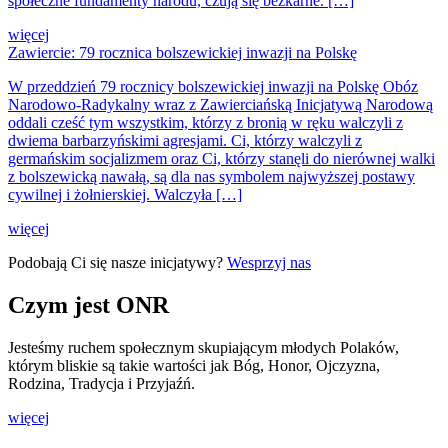
społeczne fundamenty narodu, czują się bezkarne. […]
więcej
Zawiercie: 79 rocznica bolszewickiej inwazji na Polskę
W przeddzień 79 rocznicy bolszewickiej inwazji na Polskę Obóz
Narodowo-Radykalny wraz z Zawierciańską Inicjatywą Narodową
oddali cześć tym wszystkim, którzy z bronią w ręku walczyli z
dwiema barbarzyńskimi agresjami. Ci, którzy walczyli z
germańskim socjalizmem oraz Ci, którzy stanęli do nierównej walki
z bolszewicką nawałą, są dla nas symbolem najwyższej postawy
cywilnej i żołnierskiej. Walczyła […]
więcej
Podobają Ci się nasze inicjatywy?
Wesprzyj nas
Czym jest ONR
Jesteśmy ruchem społecznym skupiającym młodych Polaków,
którym bliskie są takie wartości jak Bóg, Honor, Ojczyzna,
Rodzina, Tradycja i Przyjaźń.
więcej