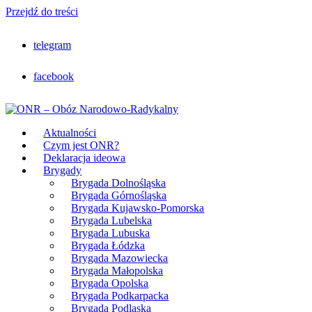
Przejdź do treści
telegram
facebook
Aktualności
Czym jest ONR?
Deklaracja ideowa
Brygady
Brygada Dolnośląska
Brygada Górnośląska
Brygada Kujawsko-Pomorska
Brygada Lubelska
Brygada Lubuska
Brygada Łódzka
Brygada Mazowiecka
Brygada Małopolska
Brygada Opolska
Brygada Podkarpacka
Brygada Podlaska