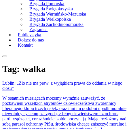
Brygada Pomorska
Brygada Świętokrzyska
Brygada Warmińsko-Mazurska
Brygada Wielkopolska
Brygada Zachodniopomorska
Zagranica
Publicystyka
Dołącz do nas
Kontakt
Tag:
walka
Lublin: „Zło nie ma praw, z wyjątkiem prawa do oddania w niego
ciosu”
W ostatnich miesiącach możemy wyraźnie zauważyć, że
pozbawieni wszelkich atrybutów człowieczeństwa zwolennicy
liberalnego klubu trzech pałek, oraz inni im podobni upadli moralnie
niewolnicy systemu, za zgodą, z błogosławieństwem i z ochroną
partii rządzącej, coraz śmielej sobie poczynają. Mając rozłożony nad
sobą parasol ochronny PiSu, środowiska chcące zniszczyć moralne i