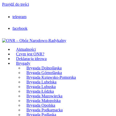
Przejdź do treści
telegram
facebook
Aktualności
Czym jest ONR?
Deklaracja ideowa
Brygady
Brygada Dolnośląska
Brygada Górnośląska
Brygada Kujawsko-Pomorska
Brygada Lubelska
Brygada Lubuska
Brygada Łódzka
Brygada Mazowiecka
Brygada Małopolska
Brygada Opolska
Brygada Podkarpacka
Brygada Podlaska