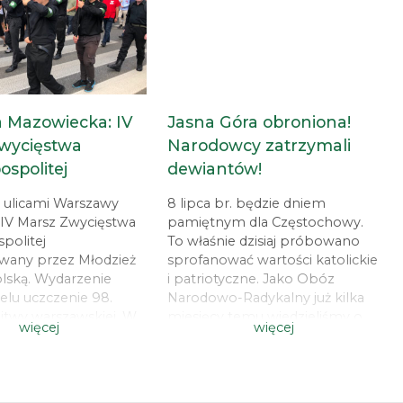
kupiamy się na
dotychczasowy Prezydent
Obozu Narodowo-
Warszawy, znana ze swoich
go oraz współpracy z
antynarodowych i
tyliberalnymi
antypatriotycznych poglądów –
ami. Zarząd Główny
Hanna […]
 Mazowiecka: IV
Jasna Góra obroniona!
wycięstwa
Narodowcy zatrzymali
spolitej
dewiantów!
a ulicami Warszawy
8 lipca br. będzie dniem
 IV Marsz Zwycięstwa
pamiętnym dla Częstochowy.
politej
To właśnie dzisiaj próbowano
wany przez Młodzież
sprofanować wartości katolickie
ską. Wydarzenie
i patriotyczne. Jako Obóz
elu uczczenie 98.
Narodowo-Radykalny już kilka
bitwy warszawskiej. W
miesięcy temu wiedzieliśmy o
więcej
więcej
ji wzięli udział także
planach środowisk LGBT,
 Brygady Mazowieckiej
których celem było nie tylko
z rozpoczął się przed
zorganizowanie parady
jska Polskiego. Na
równości, ale przede wszystkim