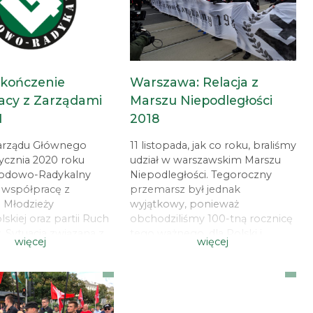
kończenie
Warszawa: Relacja z
acy z Zarządami
Marszu Niepodległości
N
2018
arządu Głównego
11 listopada, jak co roku, braliśmy
tycznia 2020 roku
udział w warszawskim Marszu
odowo-Radykalny
Niepodległości. Tegoroczny
 współpracę z
przemarsz był jednak
 Młodzieży
wyjątkowy, ponieważ
kiej oraz partii Ruch
obchodziliśmy 100-tną rocznicę
 Sytuacja związana z
tego ważnego, dla Polski i
więcej
więcej
 w Stowarzyszeniu
Polaków, wydarzenia. Wokół
podległości oraz
Stowarzyszenia Marszu
owe zachowanie
Niepodległości i samej inicjatywy
ej organizacji nie
zrobiło się bardzo głośno kilka
z nas tolerowane.
dni przed marszem. Najpierw