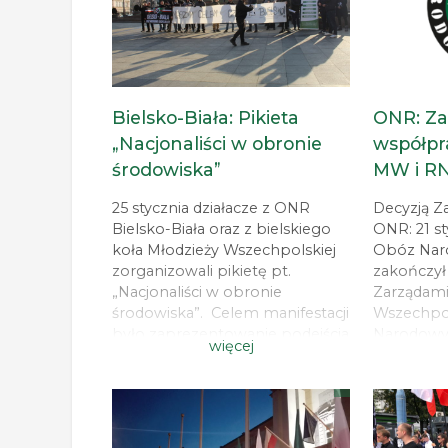
Bielsko-Biała: Pikieta
ONR: Za
„Nacjonaliści w obronie
współpr
środowiska”
MW i R
25 stycznia działacze z ONR
Decyzją Z
Bielsko-Biała oraz z bielskiego
ONR: 21 s
koła Młodzieży Wszechpolskiej
Obóz Nar
zorganizowali pikietę pt.
zakończył
„Nacjonaliści w obronie
Zarządami
środowiska”. Celem manifestacji
Wszechpols
było zaprezentowanie podejścia
Narodowy.
więcej
nacjonalistów do ekologii oraz
wyborami
przedstawienie sytuacji ochrony
Marsz Nie
środowiska w Bielsku-Białej. W
niehonor
swoim referacie Koleżanka
wobec nasz
Adrianna Gąsiorek z Zarządu
będą prze