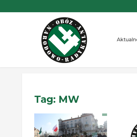
Przejdź
do
treści
Aktualn
Tag:
MW