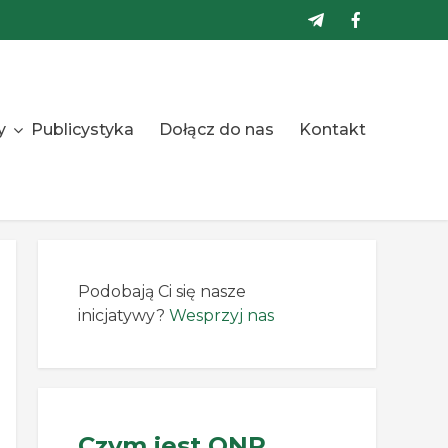
y
Publicystyka
Dołącz do nas
Kontakt
Podobają Ci się nasze
inicjatywy?
Wesprzyj nas
Czym jest ONR