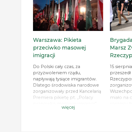
Głównego ONR poruszyła
Obecnie s
tematy braku zieleni w centrum
rozwoju 
miasta, wycinki drzew oraz
Radykalne
segregacji […]
innymi an
środowisk
[…]
Warszawa: Pikieta
Brygada
przeciwko masowej
Marsz Z
imigracji
Rzeczypo
Do Polski cały czas, za
15 sierpni
przyzwoleniem rządu,
przeszedł
napływają tysiące imigrantów.
Rzeczypos
Dlatego środowiska narodowe
zorganizo
zorganizowały przed Kancelarią
Wszechpol
Premiera pikietę pt. ,,Polacy
miało na c
przeciwko masowej imigracji”.
rocznicy 
więcej
Głównym organizatorem
demonstrac
wydarzenia był Ruch Narodowy.
działacze
Wzięli nim udział także działacze
ONR. Mars
Brygady Mazowieckiej ONR. Na
Muzeum Wo